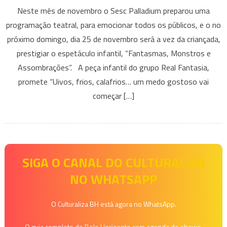
“Fantasmas,
Neste mês de novembro o Sesc Palladium preparou uma
Monstros
programação teatral, para emocionar todos os públicos, e o no
e
próximo domingo, dia 25 de novembro será a vez da criançada,
Assombrações”,
prestigiar o espetáculo infantil, “Fantasmas, Monstros e
no
Sesc
Assombrações”. A peça infantil do grupo Real Fantasia,
Palladium
promete “Uivos, frios, calafrios… um medo gostoso vai
começar […]
SIGA O CANAL DO CULTURALIZA
NO WHATSAPP
O Culturaliza BH está agora no WhatsApp.
O guia completo de Belo Horizonte com agenda de shows,