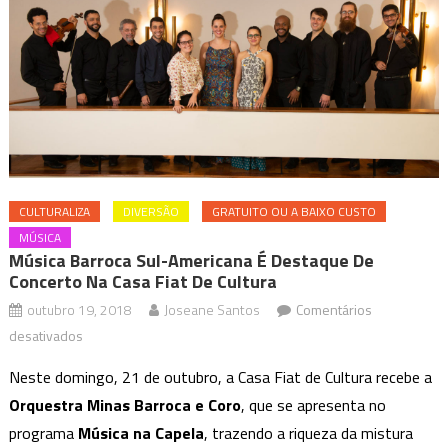
CULTURALIZA
DIVERSÃO
GRATUITO OU A BAIXO CUSTO
MÚSICA
Música Barroca Sul-Americana É Destaque De
Concerto Na Casa Fiat De Cultura
outubro 19, 2018
Joseane Santos
Comentários
em
desativados
Música
Neste domingo, 21 de outubro, a Casa Fiat de Cultura recebe a
Barroca
Orquestra Minas Barroca
e Coro
, que se apresenta no
Sul-
programa
Música na Capela
, trazendo a riqueza da mistura
Americana