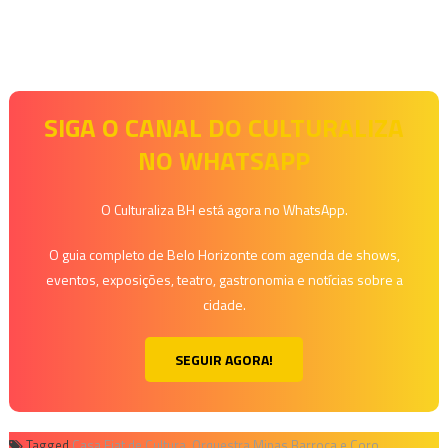
SIGA O CANAL DO CULTURALIZA
NO WHATSAPP
O Culturaliza BH está agora no WhatsApp.
O guia completo de Belo Horizonte com agenda de shows,
eventos, exposições, teatro, gastronomia e notícias sobre a
cidade.
SEGUIR AGORA!
Tagged
Casa Fiat de Cultura
,
Orquestra Minas Barroca e Coro