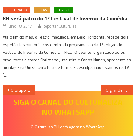
CULTURALIZA
DICAS
TEATRO
BH será palco do 1º Festival de Inverno da Comédia
julho 18, 2017
Reporter Culturaliza
Até o fim do mês, o Teatro Imaculada, em Belo Horizonte, recebe dois
espetáculos humorísticos dentro da programação da 1ª edição do
Festival de Inverno da Comédia – FICO. O evento, organizado pelos
produtores e atores Christiano Junqueira e Carlos Nunes, apresenta as
montagens: Um solteiro fora de forma e Desculpa, não estamos na TV.
[…]
Navegação
O Grupo “Pé de Sonho” Agita o Diversão em Cena ArcelorMittal
O grande Teatro do Palácio das Artes será palco da ópera “O Holandês Errante” – de Richard Wagner
de
SIGA O CANAL DO CULTURALIZA
NO WHATSAPP
Post
O Culturaliza BH está agora no WhatsApp.