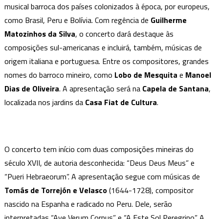
musical barroca dos países colonizados à época, por europeus,
é
Destaque
como Brasil, Peru e Bolívia. Com regência de
Guilherme
de
Matozinhos da Silva
, o concerto dará destaque às
Concerto
composições sul-americanas e incluirá, também, músicas de
na
origem italiana e portuguesa. Entre os compositores, grandes
Casa
nomes do barroco mineiro, como
Lobo de Mesquita
e
Manoel
Fiat
Dias de Oliveira
. A apresentação será na
Capela de Santana
,
de
localizada nos jardins da
Casa Fiat de Cultura
.
Cultura
O concerto tem início com duas composições mineiras do
século XVII, de autoria desconhecida: “Deus Deus Meus” e
“Pueri Hebraeorum”. A apresentação segue com músicas de
Tomás de Torrejón e Velasco
(1644-1728), compositor
nascido na Espanha e radicado no Peru. Dele, serão
interpretadas “Ave Verum Corpus” e “A Este Sol Peregrino”. A