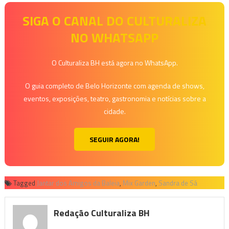
SIGA O CANAL DO CULTURALIZA
NO WHATSAPP
O Culturaliza BH está agora no WhatsApp.
O guia completo de Belo Horizonte com agenda de shows,
eventos, exposições, teatro, gastronomia e notícias sobre a
cidade.
SEGUIR AGORA!
Tagged
Jantar dos Amigos da Baleia
,
Mix Garden
,
Sandra de Sá
Redação Culturaliza BH