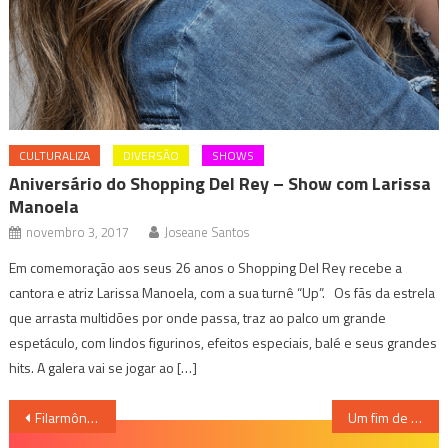
CULTURALIZA
DIVERSÃO
SHOWS
Aniversário do Shopping Del Rey – Show com Larissa
Manoela
novembro 3, 2017
Joseane Santos
Em comemoração aos seus 26 anos o Shopping Del Rey recebe a
cantora e atriz Larissa Manoela, com a sua turnê “Up”. Os fãs da estrela
que arrasta multidões por onde passa, traz ao palco um grande
espetáculo, com lindos figurinos, efeitos especiais, balé e seus grandes
hits. A galera vai se jogar ao […]
Navegação
Filarmônica de Minas Gerais homenageia Debussy e recebe leitura do violinista Robert Lakatos
Um fim de semana muito cervejeiro com a volta Beer Horizonte à Sabará