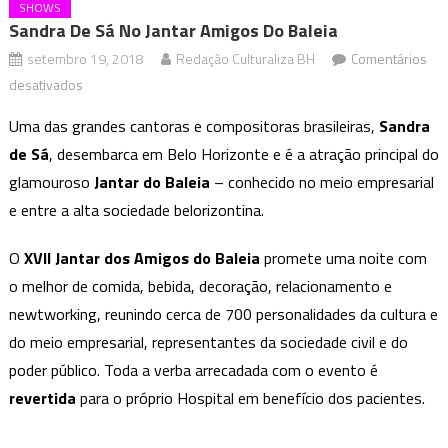
SHOWS
Sandra De Sá No Jantar Amigos Do Baleia
setembro 19, 2018
Redação Culturaliza BH
Comentários
em
desativados
Sandra
Uma das grandes cantoras e compositoras brasileiras,
Sandra
de
de Sá
, desembarca em Belo Horizonte e é a atração principal do
Sá
glamouroso
Jantar do Baleia
– conhecido no meio empresarial
no
e entre a alta sociedade belorizontina.
Jantar
Amigos
O
XVII Jantar dos Amigos do Baleia
promete uma noite com
do
Baleia
o melhor de comida, bebida, decoração, relacionamento e
newtworking, reunindo cerca de 700 personalidades da cultura e
do meio empresarial, representantes da sociedade civil e do
poder público. Toda a verba arrecadada com o evento é
revertida
para o próprio Hospital em benefício dos pacientes.