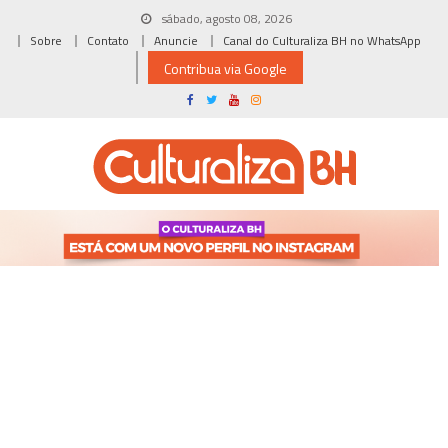
Skip
sábado, agosto 08, 2026
to
Sobre
Contato
Anuncie
Canal do Culturaliza BH no WhatsApp
content
Contribua via Google