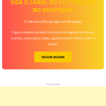
de
SIGA O CANAL DO CULTURALIZA
NO WHATSAPP
Post
O Culturaliza BH está agora no WhatsApp.
O guia completo de Belo Horizonte com agenda de shows,
eventos, exposições, teatro, gastronomia e notícias sobre a
cidade.
SEGUIR AGORA!