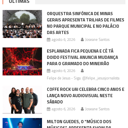
ÚLTIMAS
ORQUESTRA SINFÔNICA DE MINAS
GERAIS APRESENTA TRILHAS DE FILMES
NO PARQUE MUNICIPAL E NO PALÁCIO
DAS ARTES
agosto 6, 2026
Joseane Santos
ESPLANADA FICA PEQUENA E CÊ TÁ
DOIDO FESTIVAL ANUNCIA MUDANÇA
PARA O GRAMADO DO MINEIRÃO
agosto 6, 2026
Felipe de Jesus - Siga: @felipe_jesusjornalista
COFFE ROCK UAI CELEBRA CINCO ANOS E
LANÇA NOVO AUDIOVISUAL NESTE
SÁBADO
agosto 6, 2026
Joseane Santos
MILTON GUEDES, O “MÚSICO DOS
MÚSICOS”, APRESENTA SHOW DA