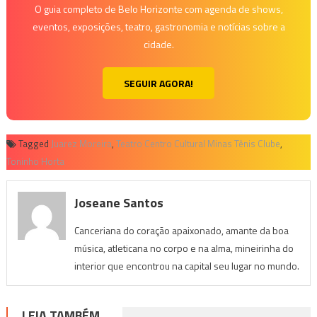
O guia completo de Belo Horizonte com agenda de shows,
eventos, exposições, teatro, gastronomia e notícias sobre a
cidade.
SEGUIR AGORA!
Tagged
Juarez Moreira
,
Teatro Centro Cultural Minas Tênis Clube
,
Toninho Horta
Joseane Santos
Canceriana do coração apaixonado, amante da boa
música, atleticana no corpo e na alma, mineirinha do
interior que encontrou na capital seu lugar no mundo.
LEIA TAMBÉM...