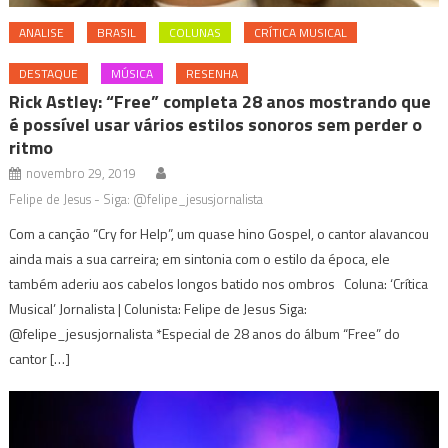
ANALISE
BRASIL
COLUNAS
CRÍTICA MUSICAL
DESTAQUE
MÚSICA
RESENHA
Rick Astley: “Free” completa 28 anos mostrando que
é possível usar vários estilos sonoros sem perder o
ritmo
novembro 29, 2019
Felipe de Jesus - Siga: @felipe_jesusjornalista
Com a canção “Cry for Help”, um quase hino Gospel, o cantor alavancou
ainda mais a sua carreira; em sintonia com o estilo da época, ele
também aderiu aos cabelos longos batido nos ombros Coluna: ‘Crítica
Musical’ Jornalista | Colunista: Felipe de Jesus Siga:
@felipe_jesusjornalista *Especial de 28 anos do álbum “Free” do
cantor […]