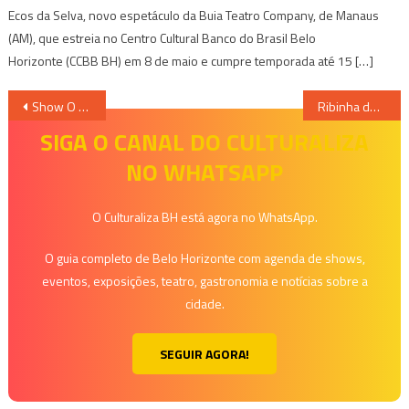
Ecos da Selva, novo espetáculo da Buia Teatro Company, de Manaus
(AM), que estreia no Centro Cultural Banco do Brasil Belo
Horizonte (CCBB BH) em 8 de maio e cumpre temporada até 15 […]
Navegação
Show O Moço em Experimento Libre
Ribinha de Maracanã em Minas Gerais
de
SIGA O CANAL DO CULTURALIZA
NO WHATSAPP
Post
O Culturaliza BH está agora no WhatsApp.
O guia completo de Belo Horizonte com agenda de shows,
eventos, exposições, teatro, gastronomia e notícias sobre a
cidade.
SEGUIR AGORA!