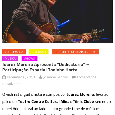
CULTURALIZA
DIVERSÃO
GRATUITO OU A BAIXO CUSTO
MÚSICA
SHOWS
Juarez Moreira Apresenta “Dedicatória” –
Participação Especial Toninho Horta
setembro 6, 2018
Joseane Santos
Comentários
em
desativados
Juarez
O violinista, guitarrista e compositor
Juarez Moreira,
leva ao
Moreira
palco do
Teatro Centro Cultural Minas Tênis Clube
seu novo
apresenta
repertório autoral ao lado de um grande time de músicos e
“Dedicatória”