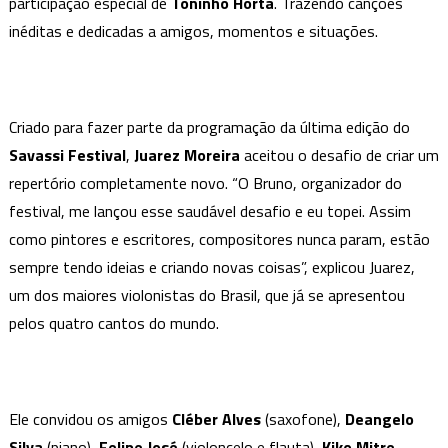
participação especial de
–
Toninho Horta
. Trazendo canções
participação
inéditas e dedicadas a amigos, momentos e situações.
especial
Toninho
Horta
Criado para fazer parte da programação da última edição do
Savassi Festival
,
Juarez Moreira
aceitou o desafio de criar um
repertório completamente novo. “O Bruno, organizador do
festival, me lançou esse saudável desafio e eu topei. Assim
como pintores e escritores, compositores nunca param, estão
sempre tendo ideias e criando novas coisas”, explicou Juarez,
um dos maiores violonistas do Brasil, que já se apresentou
pelos quatro cantos do mundo.
Ele convidou os amigos
Cléber Alves
(saxofone),
Deangelo
Silva
(piano),
Felipe José
(violoncelo e flauta),
Kiko Mitre