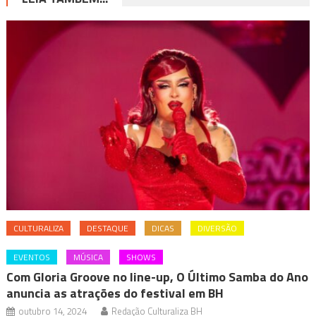
CULTURALIZA
DESTAQUE
DICAS
DIVERSÃO
EVENTOS
MÚSICA
SHOWS
Com Gloria Groove no line-up, O Último Samba do Ano
anuncia as atrações do festival em BH
outubro 14, 2024
Redação Culturaliza BH