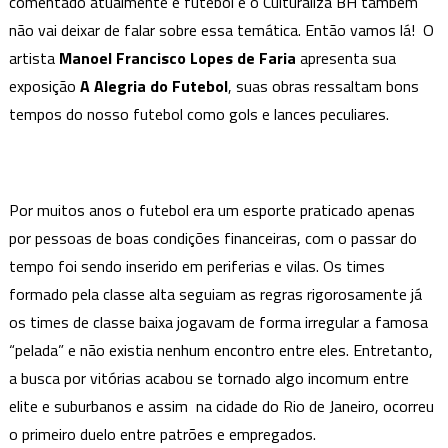
comentado atualmente é futebol e o Culturaliza BH também
Futebol”
de
não vai deixar de falar sobre essa temática. Então vamos lá! O
Manoel
artista
Manoel Francisco Lopes de Faria
apresenta sua
Faria
exposição
A Alegria do Futebol
, suas obras ressaltam bons
tempos do nosso futebol como gols e lances peculiares.
Por muitos anos o futebol era um esporte praticado apenas
por pessoas de boas condições financeiras, com o passar do
tempo foi sendo inserido em periferias e vilas. Os times
formado pela classe alta seguiam as regras rigorosamente já
os times de classe baixa jogavam de forma irregular a famosa
“pelada” e não existia nenhum encontro entre eles. Entretanto,
a busca por vitórias acabou se tornado algo incomum entre
elite e suburbanos e assim na cidade do Rio de Janeiro, ocorreu
o primeiro duelo entre patrões e empregados.