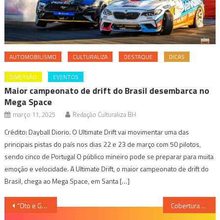
AUTOMOBILISMO
CULTURALIZA
DESTAQUE
DICAS
DIVERSÃO
EVENTOS
Maior campeonato de drift do Brasil desembarca no
Mega Space
março 11, 2025
Redação Culturaliza BH
Crédito: Dayball Diorio. O Ultimate Drift vai movimentar uma das
principais pistas do país nos dias 22 e 23 de março com 50 pilotos,
sendo cinco de Portugal O público mineiro pode se preparar para muita
emoção e velocidade. A Ultimate Drift, o maior campeonato de drift do
Brasil, chega ao Mega Space, em Santa […]
Navegação
“Oto e Gaio no fundo da imaginação”, no Shopping Del Rey
Cobertura 28°edição da Expocachaça: Minas Gerais é referência nacional na produção de cachaça