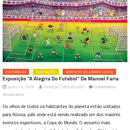
CULTURALIZA
EXPOSIÇÕES
GRATUITO OU A BAIXO CUSTO
Exposição “A Alegria Do Futebol” De Manoel Faria
junho 14, 2018
Redação Culturaliza BH
Comentários
em
desativados
Exposição
Os olhos de todos os habitantes do planeta estão voltados
“A
para Rússia, país onde está sendo realizado um dos maiores
Alegria
eventos esportivos, a Copa do Mundo. O assunto mais
do