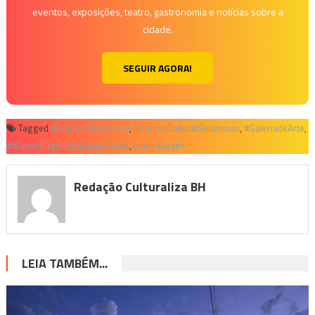
eventos, exposições, teatro, gastronomia e notícias sobre a
cidade.
SEGUIR AGORA!
Tagged
#AAlegriadofutebol
,
#CentroCulturalSesiminas
,
#GaleriadeArte
,
#ManoelFranciscolopesFarias
,
culturalizabh
Redação Culturaliza BH
LEIA TAMBÉM...