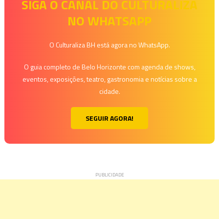
de
SIGA O CANAL DO CULTURALIZA
NO WHATSAPP
Post
O Culturaliza BH está agora no WhatsApp.
O guia completo de Belo Horizonte com agenda de shows,
eventos, exposições, teatro, gastronomia e notícias sobre a
cidade.
SEGUIR AGORA!