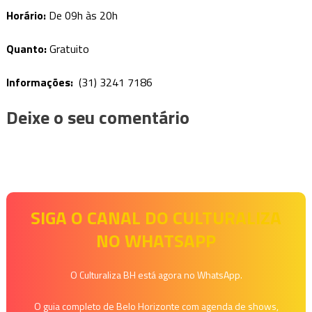
Horário:
D
e 09h às 20h
Quanto:
Gratuito
Informações:
(31) 3241 7186
Deixe o seu comentário
SIGA O CANAL DO CULTURALIZA
NO WHATSAPP
O Culturaliza BH está agora no WhatsApp.
O guia completo de Belo Horizonte com agenda de shows,