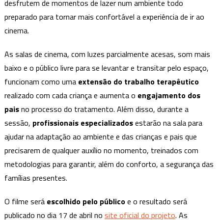
desfrutem de momentos de lazer num ambiente todo
crianças
com
preparado para tornar mais confortável a experiência de ir ao
autismo,
cinema.
acontece
no
As salas de cinema, com luzes parcialmente acesas, som mais
Boulevard
baixo e o público livre para se levantar e transitar pelo espaço,
Shopping
funcionam como uma
extensão do trabalho terapêutico
realizado com cada criança e aumenta o
engajamento dos
pais
no processo do tratamento. Além disso, durante a
sessão,
profissionais especializados
estarão na sala para
ajudar na adaptação ao ambiente e das crianças e pais que
precisarem de qualquer auxílio no momento, treinados com
metodologias para garantir, além do conforto, a segurança das
famílias presentes.
O filme será
escolhido pelo público
e o resultado será
publicado no dia 17 de abril no
site oficial do projeto
. As