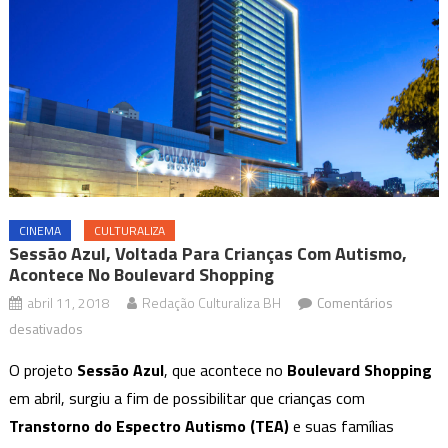
CINEMA
CULTURALIZA
Sessão Azul, Voltada Para Crianças Com Autismo,
Acontece No Boulevard Shopping
abril 11, 2018
Redação Culturaliza BH
Comentários
em
desativados
Sessão
O projeto
Sessão Azul
, que acontece no
Boulevard Shopping
Azul,
em abril, surgiu a fim de possibilitar que crianças com
voltada
Transtorno do Espectro Autismo (TEA)
e suas famílias
para