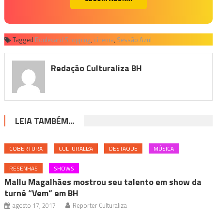
Tagged
Boulevard Shopping
,
cinema
,
Sessão Azul
Redação Culturaliza BH
LEIA TAMBÉM...
COBERTURA
CULTURALIZA
DESTAQUE
MÚSICA
RESENHAS
SHOWS
Mallu Magalhães mostrou seu talento em show da
turnê “Vem” em BH
agosto 17, 2017
Reporter Culturaliza