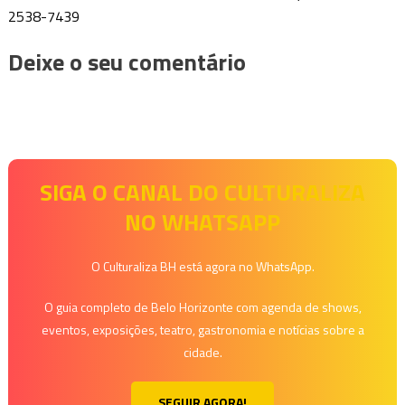
2538-7439
Deixe o seu comentário
SIGA O CANAL DO CULTURALIZA
NO WHATSAPP
O Culturaliza BH está agora no WhatsApp.
O guia completo de Belo Horizonte com agenda de shows,
eventos, exposições, teatro, gastronomia e notícias sobre a
cidade.
SEGUIR AGORA!