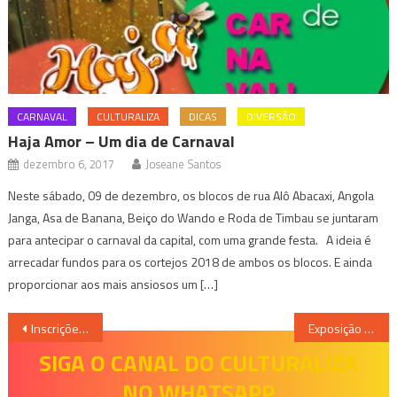
CARNAVAL
CULTURALIZA
DICAS
DIVERSÃO
Haja Amor – Um dia de Carnaval
dezembro 6, 2017
Joseane Santos
Neste sábado, 09 de dezembro, os blocos de rua Alô Abacaxi, Angola
Janga, Asa de Banana, Beiço do Wando e Roda de Timbau se juntaram
para antecipar o carnaval da capital, com uma grande festa. A ideia é
arrecadar fundos para os cortejos 2018 de ambos os blocos. E ainda
proporcionar aos mais ansiosos um […]
Navegação
Inscrições abertas para o 5º Prêmio BDMG Cultural
Exposição Teresinha Soares
de
SIGA O CANAL DO CULTURALIZA
NO WHATSAPP