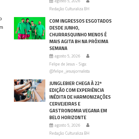
agosto 5, 2026
Redação Culturaliza BH
o
COM INGRESSOS ESGOTADOS
em
DESDE JUNHO,
CHURRASQUINHO MENOS É
MAIS AGITA BH NA PRÓXIMA
SEMANA
agosto 5, 2026
Felipe de Jesus - Siga:
@felipe_jesusjornalista
JUNGLEBIER CHEGA À 22ª
EDIÇÃO COM EXPERIÊNCIA
INÉDITA DE HARMONIZAÇÕES
CERVEJEIRAS E
GASTRONOMIA VEGANA EM
BELO HORIZONTE
agosto 5, 2026
Redação Culturaliza BH