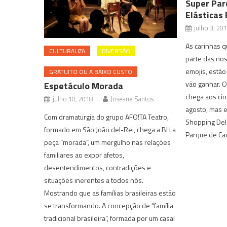
Super Par
Elásticas 
julho 3, 20
As carinhas q
CULTURALIZA
DIVERSÃO
parte das no
emojis, estão
GRATUITO OU A BAIXO CUSTO
vão ganhar. O
Espetáculo Morada
chega aos cin
julho 10, 2018
Joseane Santos
agosto, mas e
Com dramaturgia do grupo AFO!TA Teatro,
Shopping Del
formado em São João del-Rei, chega a BH a
Parque de Ca
peça “morada“, um mergulho nas relações
familiares ao expor afetos,
desentendimentos, contradições e
situações inerentes a todos nós.
Mostrando que as famílias brasileiras estão
se transformando. A concepção de “família
tradicional brasileira”, formada por um casal