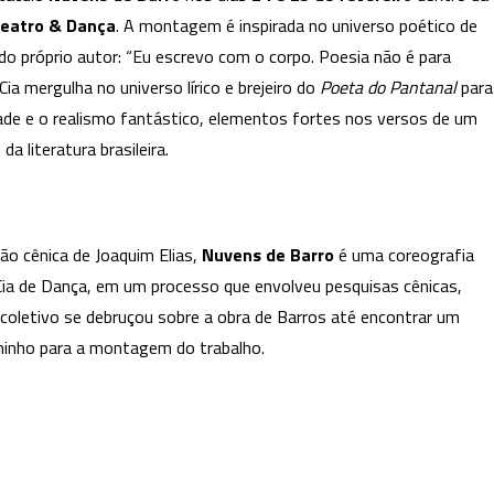
de
Teatro & Dança
. A montagem é inspirada no universo poético de
dança
do próprio autor:
“Eu escrevo com o corpo. Poesia não é para
Palácio
das
ia mergulha no universo lírico e brejeiro do
Poeta do Pantanal
para
Artes
cidade e o realismo fantástico, elementos fortes nos versos de um
apresenta
 literatura brasileira.
espetáculo
“Nuvens
de
Barro”
ão cênica de Joaquim Elias,
Nuvens de Barro
é uma coreografia
a Cia de Dança, em um processo que envolveu pesquisas cênicas,
coletivo se debruçou sobre a obra de Barros até encontrar um
aminho para a montagem do trabalho.