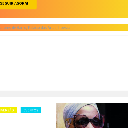
SEGUIR AGORA!
Nuvens de Barro
,
Palácio das Artes
,
Poesia
IVERSÃO
EVENTOS