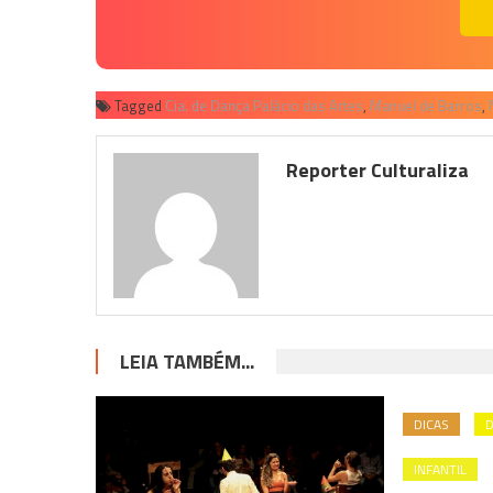
Tagged
Cia. de Dança Palácio das Artes
,
Manuel de Barros
,
Reporter Culturaliza
LEIA TAMBÉM...
DICAS
D
INFANTIL