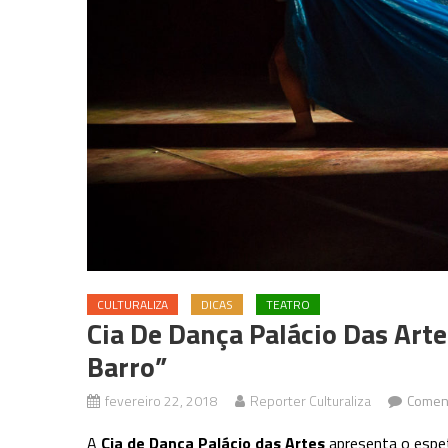
CULTURALIZA
DICAS
TEATRO
Cia De Dança Palácio Das Art
Barro”
fevereiro 22, 2018
Reporter Culturaliza
Coment
A
Cia de Dança Palácio das Artes
apresenta o espe