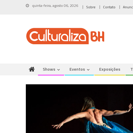
Skip
quinta-feira, agosto 06, 2026
Sobre
Contato
Anunc
to
content
Shows
Eventos
Exposições
T