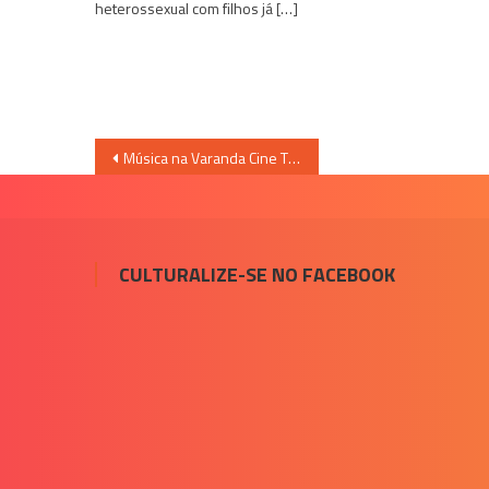
heterossexual com filhos já […]
Navegação
Música na Varanda Cine Theatro Brasil
de
Post
CULTURALIZE-SE NO FACEBOOK