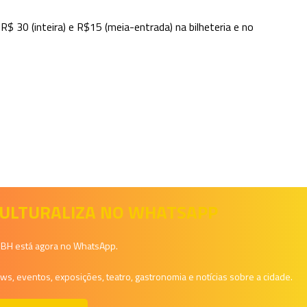
 30 (inteira) e R$15 (meia-entrada) na bilheteria e no
 CULTURALIZA NO WHATSAPP
a BH está agora no WhatsApp.
, eventos, exposições, teatro, gastronomia e notícias sobre a cidade.