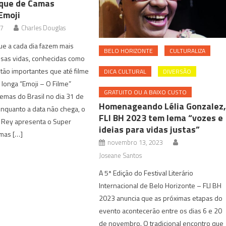
que de Camas
Emoji
17
Charles Douglas
ue a cada dia fazem mais
BELO HORIZONTE
CULTURALIZA
ssas vidas, conhecidas como
 tão importantes que até filme
DICA CULTURAL
DIVERSÃO
 longa “Emoji – O Filme”
GRATUITO OU A BAIXO CUSTO
emas do Brasil no dia 31 de
Homenageando Lélia Gonzalez
nquanto a data não chega, o
FLI BH 2023 tem lema “vozes e
 Rey apresenta o Super
ideias para vidas justas”
mas […]
novembro 13, 2023
Joseane Santos
A 5ª Edição do Festival Literário
Internacional de Belo Horizonte – FLI BH
2023 anuncia que as próximas etapas do
evento acontecerão entre os dias 6 e 20
de novembro. O tradicional encontro que