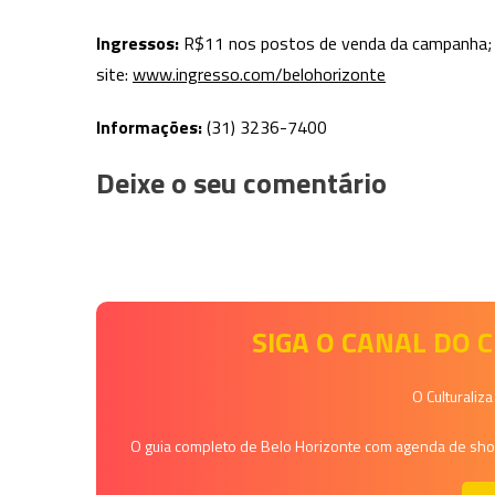
Ingressos:
R$11 nos postos de venda da campanha; R$
site:
www.ingresso.com/belohorizonte
Informações:
(31) 3236-7400
Deixe o seu comentário
SIGA O CANAL DO
O Culturaliz
O guia completo de Belo Horizonte com agenda de shows