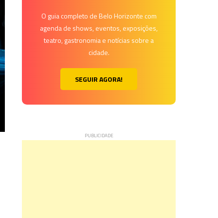
O guia completo de Belo Horizonte com
agenda de shows, eventos, exposições,
teatro, gastronomia e notícias sobre a
cidade.
SEGUIR AGORA!