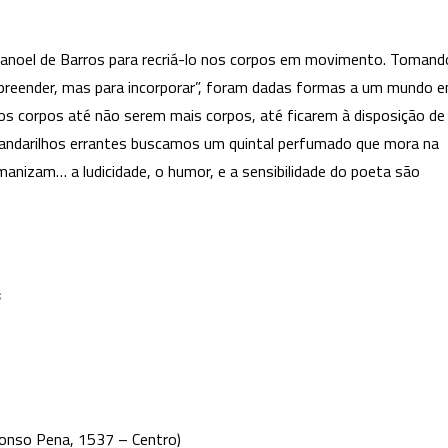
 Manoel de Barros para recriá-lo nos corpos em movimento. Tomand
preender, mas para incorporar”, foram dadas formas a um mundo 
s corpos até não serem mais corpos, até ficarem à disposição de
andarilhos errantes buscamos um quintal perfumado que mora na
manizam… a ludicidade, o humor, e a sensibilidade do poeta são
s
fonso Pena, 1537 – Centro)