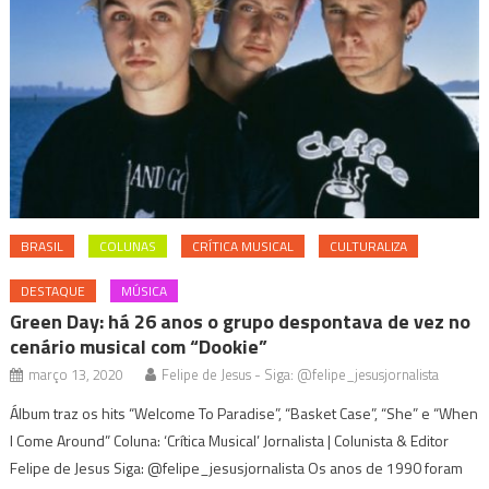
BRASIL
COLUNAS
CRÍTICA MUSICAL
CULTURALIZA
DESTAQUE
MÚSICA
Green Day: há 26 anos o grupo despontava de vez no
cenário musical com “Dookie”
março 13, 2020
Felipe de Jesus - Siga: @felipe_jesusjornalista
Álbum traz os hits “Welcome To Paradise”, “Basket Case”, “She” e “When
I Come Around” Coluna: ‘Crítica Musical’ Jornalista | Colunista & Editor
Felipe de Jesus Siga: @felipe_jesusjornalista Os anos de 1990 foram