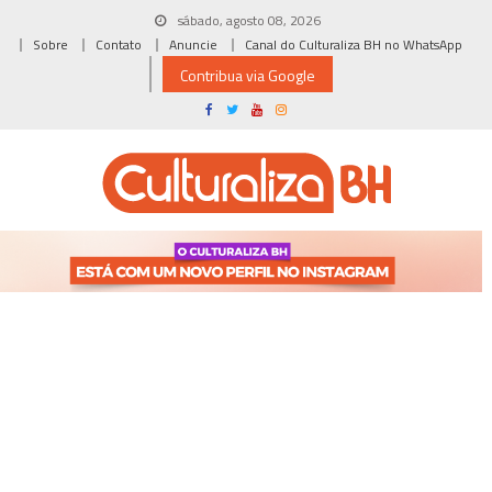
Skip
sábado, agosto 08, 2026
to
Sobre
Contato
Anuncie
Canal do Culturaliza BH no WhatsApp
content
Contribua via Google