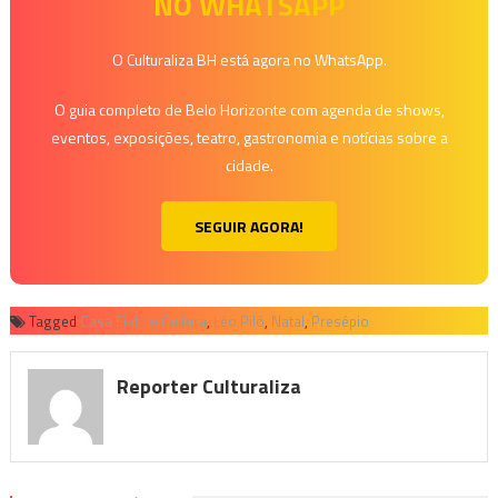
NO WHATSAPP
O Culturaliza BH está agora no WhatsApp.
O guia completo de Belo Horizonte com agenda de shows,
eventos, exposições, teatro, gastronomia e notícias sobre a
cidade.
SEGUIR AGORA!
Tagged
Casa Fiat de Cultura
,
Léo Piló
,
Natal
,
Presépio
Reporter Culturaliza