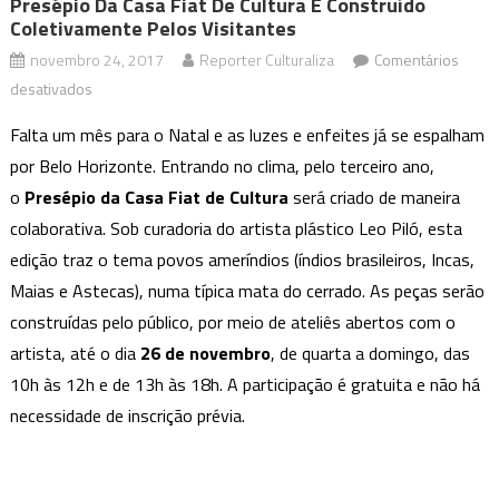
Presépio Da Casa Fiat De Cultura É Construído
Coletivamente Pelos Visitantes
novembro 24, 2017
Reporter Culturaliza
Comentários
em
desativados
Presépio
Falta um mês para o Natal e as luzes e enfeites já se espalham
da
por Belo Horizonte. Entrando no clima, pelo terceiro ano,
Casa
o
Presépio da Casa Fiat de Cultura
será criado de maneira
Fiat
colaborativa. Sob curadoria do artista plástico Leo Piló, esta
de
Cultura
edição traz o tema povos ameríndios (índios brasileiros, Incas,
é
Maias e Astecas), numa típica mata do cerrado. As peças serão
construído
construídas pelo público, por meio de ateliês abertos com o
coletivamente
artista, até o dia
26 de novembro
, de quarta a domingo, das
pelos
10h às 12h e de 13h às 18h. A participação é gratuita e não há
visitantes
necessidade de inscrição prévia.