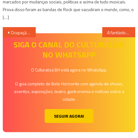
marcados por mudanças sociais, politicas e acima de tudo musicais.
Prova disso foram as bandas de Rock que sacudiram o mundo, como, o
[…]
Navegação
Ocupação Rosa Encantado
A fantástica jornada do escritor no Brasil – Kátia Regina Souza
de
SIGA O CANAL DO CULTURALIZA
NO WHATSAPP
Post
O Culturaliza BH está agora no WhatsApp.
O guia completo de Belo Horizonte com agenda de shows,
eventos, exposições, teatro, gastronomia e notícias sobre a
cidade.
SEGUIR AGORA!