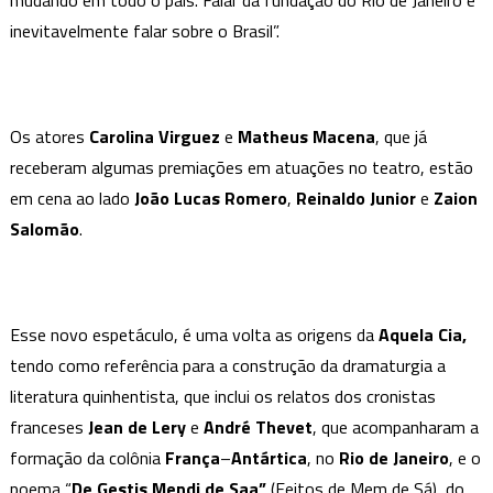
mudando em todo o país. Falar da fundação do Rio de Janeiro é
inevitavelmente falar sobre o Brasil”.
Os atores
Carolina
Virguez
e
Matheus
Macena
, que já
receberam algumas premiações em atuações no teatro, estão
em cena ao lado
João
Lucas
Romero
,
Reinaldo
Junior
e
Zaion
Salomão
.
Esse novo espetáculo, é uma volta as origens da
Aquela Cia,
tendo como referência para a construção da dramaturgia a
literatura quinhentista, que inclui os relatos dos cronistas
franceses
Jean de Lery
e
André
Thevet
, que acompanharam a
formação da colônia
França
–
Antártica
, no
Rio de Janeiro
, e o
poema “
De Gestis Mendi de Saa”
(Feitos de Mem de Sá), do