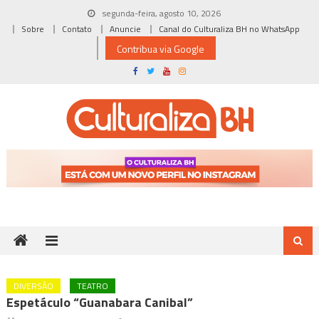
Skip
segunda-feira, agosto 10, 2026
to
Sobre
Contato
Anuncie
Canal do Culturaliza BH no WhatsApp
content
Contribua via Google
DIVERSÃO
TEATRO
Espetáculo “Guanabara Canibal”