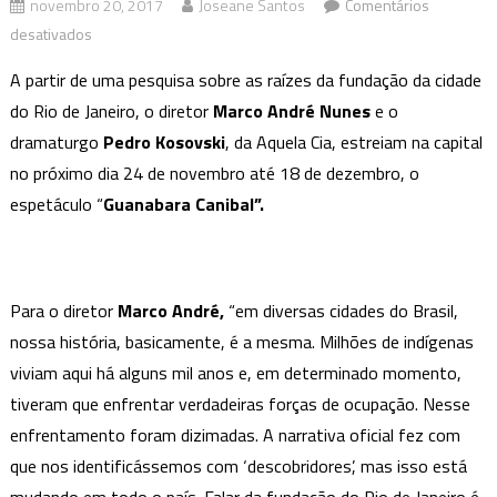
novembro 20, 2017
Joseane Santos
Comentários
em
desativados
Espetáculo
A partir de uma pesquisa sobre as raízes da fundação da cidade
“Guanabara
do Rio de Janeiro, o diretor
Marco André Nunes
e o
Canibal”
dramaturgo
Pedro Kosovski
, da Aquela Cia, estreiam na capital
no próximo dia 24 de novembro até 18 de dezembro, o
espetáculo “
Guanabara Canibal”.
Para o diretor
Marco André,
“em diversas cidades do Brasil,
nossa história, basicamente, é a mesma. Milhões de indígenas
viviam aqui há alguns mil anos e, em determinado momento,
tiveram que enfrentar verdadeiras forças de ocupação. Nesse
enfrentamento foram dizimadas. A narrativa oficial fez com
que nos identificássemos com ‘descobridores’, mas isso está