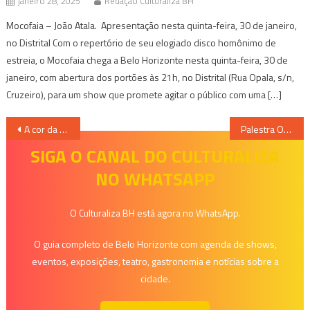
janeiro 28, 2025
Redação Culturaliza BH
Mocofaia – João Atala. Apresentação nesta quinta-feira, 30 de janeiro,
no Distrital Com o repertório de seu elogiado disco homônimo de
estreia, o Mocofaia chega a Belo Horizonte nesta quinta-feira, 30 de
janeiro, com abertura dos portões às 21h, no Distrital (Rua Opala, s/n,
Cruzeiro), para um show que promete agitar o público com uma […]
Navegação
A cor da ternura – Geni Guimarães
Palestra O legado de Darcy Ribeiro: literatura, cultura e diálogos latino-americanos, na Academia Mineira de Letras
de
SIGA O CANAL DO CULTURALIZA
NO WHATSAPP
Post
O Culturaliza BH está agora no WhatsApp.
O guia completo de Belo Horizonte com agenda de shows,
eventos, exposições, teatro, gastronomia e notícias sobre a
cidade.