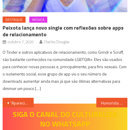
DESTAQUE
MÚSICA
Peixota lança novo single com reflexões sobre apps
de relacionamento
outubro 7, 2020
Charles Douglas
O Tinder e outros aplicativos de relacionamento, como Grindr e Scruff,
são bastante conhecidos na comunidade LGBTQIA+. Eles são usados
para conhecer novas pessoas e, principalmente, para fins sexuais. Com
o isolamento social, esse grupo de app viu o seu número de
downloads aumentar ainda mais já que são ótimas alternativas para
diminuir um pouco […]
Navegação
“Aparecida”- Rodrigo Alvarez
Humorista Ceará apresenta show de humor na capital!
de
SIGA O CANAL DO CULTURALIZA
NO WHATSAPP
Post