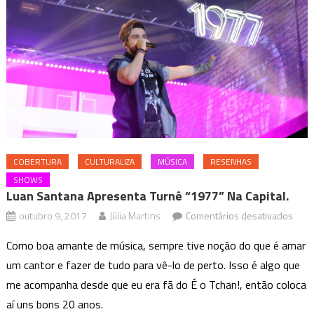
COBERTURA
CULTURALIZA
MÚSICA
RESENHAS
SHOWS
Luan Santana Apresenta Turnê “1977” Na Capital.
em
outubro 9, 2017
Júlia Martins
Comentários desativados
Luan
Como boa amante de música, sempre tive noção do que é amar
Sant
um cantor e fazer de tudo para vê-lo de perto. Isso é algo que
apre
me acompanha desde que eu era fã do É o Tchan!, então coloca
turn
“197
aí uns bons 20 anos.