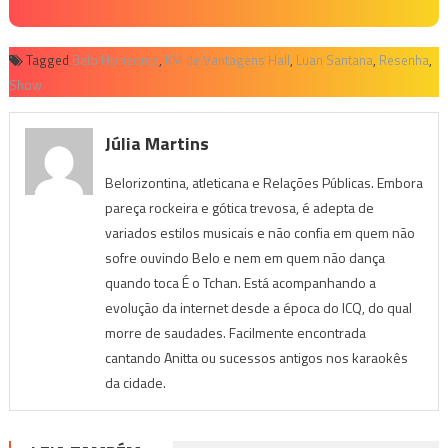
Tagged
Belo Horizonte
,
KM de Vantagens Hall
,
Luan Santana
,
Resenha
,
Show
Júlia Martins
Belorizontina, atleticana e Relações Públicas. Embora
pareça rockeira e gótica trevosa, é adepta de
variados estilos musicais e não confia em quem não
sofre ouvindo Belo e nem em quem não dança
quando toca É o Tchan. Está acompanhando a
evolução da internet desde a época do ICQ, do qual
morre de saudades. Facilmente encontrada
cantando Anitta ou sucessos antigos nos karaokês
da cidade.