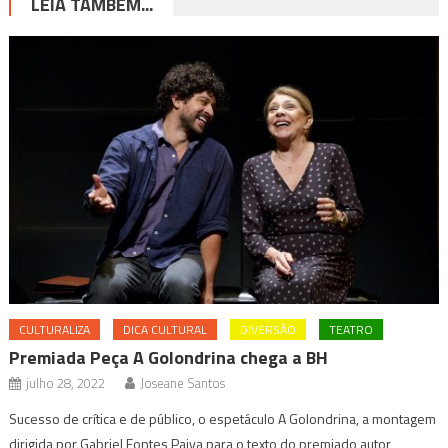
LEIA TAMBÉM...
CULTURALIZA
DICA CULTURAL
DIVERSÃO
TEATRO
Premiada Peça A Golondrina chega a BH
julho 28, 2022
Joseane Santos
Sucesso de crítica e de público, o espetáculo A Golondrina, a montagem
dirigida por Gabriel Fontes Paiva para o texto do premiado autor