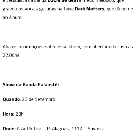
e tecladista da banda
D.A.M de death
metal melódico, que
gravou os vocais guturais na faixa
Dark Matters
, que dá nome
ao álbum.
Abaixo informações sobre esse show, com abertura da casa as
22:00hs.
Show da
Banda
Falanstèr
Quando
: 23 de Setembro
Hora:
23h
Onde:
A Autêntica – R. Alagoas, 1172 – Savassi,