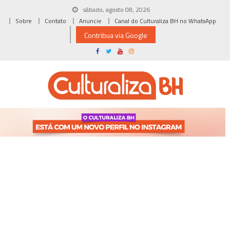
Skip
sábado, agosto 08, 2026
to
Sobre
Contato
Anuncie
Canal do Culturaliza BH no WhatsApp
content
Contribua via Google