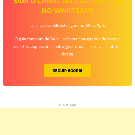
de
SIGA O CANAL DO CULTURALIZA
NO WHATSAPP
Post
O Culturaliza BH está agora no WhatsApp.
O guia completo de Belo Horizonte com agenda de shows,
eventos, exposições, teatro, gastronomia e notícias sobre a
cidade.
SEGUIR AGORA!