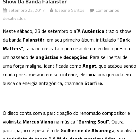
Show Da Banda Falanstèr
setembro 22, 2017
Joseane Santos
Comentários
em
desativados
Show
Neste sábado, 23 de setembro o
n´A Autêntica
traz o show
da
da banda
Falanstèr
, em seu primeiro álbum, intitulado
“Dark
Banda
Matters”
, a banda retrata o percurso de um eu lírico preso a
Falanstèr
um passado de
angústias
e
decepções
. Para se libertar de
uma força maligna, identificada como
Angst
, que acabou sendo
criada por si mesmo em seu interior, ele inicia uma jornada em
busca da energia antagônica, chamada
Starfire
.
O disco conta com a participação do renomado compositor e
violinista
Marcus Viana
na música
“Burning Soul”
. Outra
participação de peso é a de
Guilherme de Alvarenga
, vocalista