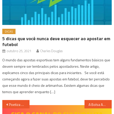
DICAS
5 dicas que você nunca deve esquecer ao apostar em
futebol
outubro 25, 2021
Charles Douglas
O mundo das apostas esportivas tem alguns fundamentos básicos que
devem sempre ser lembrados pelos apostadores. Neste artigo,
explicamos cinco das principais dicas para iniciantes. Se você está
começando agora a fazer suas apostas em futebol, deve ter percebido
que esse mundo é cheio de artimanhas. Existem algumas dicas que
temos que aprender enquanto […]
Navegação
Poetiza BH: “Amou daquela vez como se fosse sempre”
A Bolsa Amarela – Lygia Bojunga