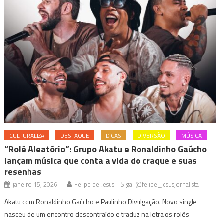
CULTURALIZA
DESTAQUE
DICAS
DIVERSÃO
MÚSICA
“Rolê Aleatório”: Grupo Akatu e Ronaldinho Gaúcho
lançam música que conta a vida do craque e suas
resenhas
janeiro 15, 2026
Felipe de Jesus - Siga: @felipe_jesusjornalista
Akatu com Ronaldinho Gaúcho e Paulinho Divulgação. Novo single
nasceu de um encontro descontraído e traduz na letra os rolês