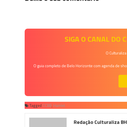
SIGA O CANAL DO
O Culturaliz
O guia completo de Belo Horizonte com agenda de shows
Tagged
CCBB
,
Hamlet
Redação Culturaliza B