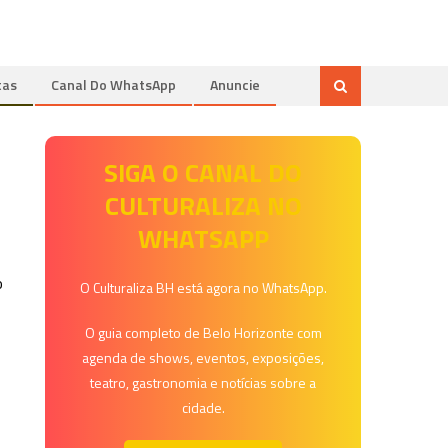
tas
Canal Do WhatsApp
Anuncie
SIGA O CANAL DO
CULTURALIZA NO
WHATSAPP
o
O Culturaliza BH está agora no WhatsApp.
O guia completo de Belo Horizonte com
agenda de shows, eventos, exposições,
teatro, gastronomia e notícias sobre a
cidade.