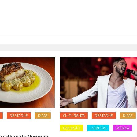
DESTAQUE
DICAS
CULTURALIZA
DESTAQUE
DICAS
DIVERSÃO
EVENTOS
MÚSICA
Bacalhau da Noruega