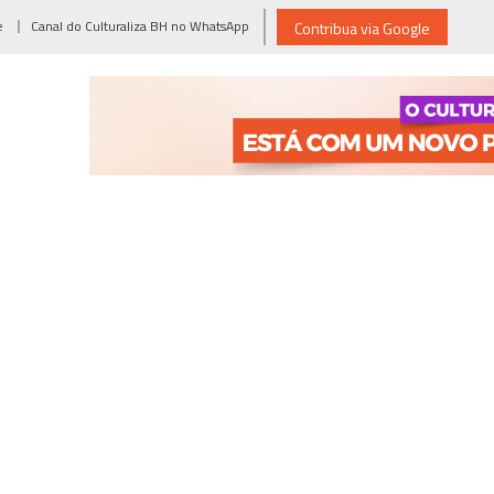
e
Canal do Culturaliza BH no WhatsApp
Contribua via Google