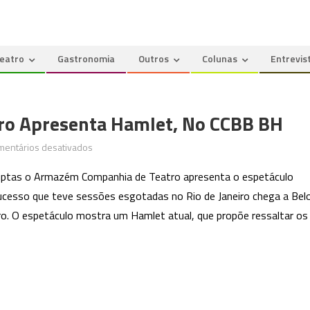
eatro
Gastronomia
Outros
Colunas
Entrevis
o Apresenta Hamlet, No CCBB BH
em
mentários desativados
Armazém
uptas o Armazém Companhia de Teatro apresenta o espetáculo
Companhia
ucesso que teve sessões esgotadas no Rio de Janeiro chega a Bel
de
. O espetáculo mostra um Hamlet atual, que propõe ressaltar os
Teatro
apresenta
Hamlet,
no
CCBB
BH