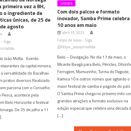
SHOWS
 primeira vez a BH,
Com dois palcos e formato
o o ingrediente de
inovador, Samba Prime celebra
ticas únicas, de 25 de
10 anos em maio
 de agosto
abril 15, 2025
24
Felipe de Jesus - Siga:
 - Siga:
@felipe_jesusjornalista
ornalista
Belo – Divulgação. No dia 17 de maio, o
to João Motta. Evento
Mirante Beagá para Belo, Péricles, Dilsinh
staurantes da capital mineira,
Ferrugem, Mumuzinho, Turma do Pagode,
a versatilidade do Bacalhau
Kamisa 10 e outros nomes que agitarão o
m pratos diversos Realizado
maior festival de samba e pagode do país
 em parceria com o Conselho
O Samba Prime chega no próximo mês c
 Pesca, acontece pela
grandes atrações e formato exclusivo na
em Belo Horizonte o festival
edição especial que celebra uma década 
oruega. De 25 de julho a 11
[…]
]