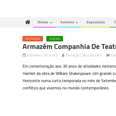
Shows
Eventos
Exposições
T
DESTAQUE
TEATRO
Armazém Companhia De Teatr
setembro 18, 2017
Redação Culturaliza BH
Co
Em comemoração aos 30 anos de atividades ininterr
Hamlet da obra de William Shakespeare. Um grande s
Horizonte numa curta temporada no mês de Setembro
conflitos que vivemos no mundo contemporâneo.