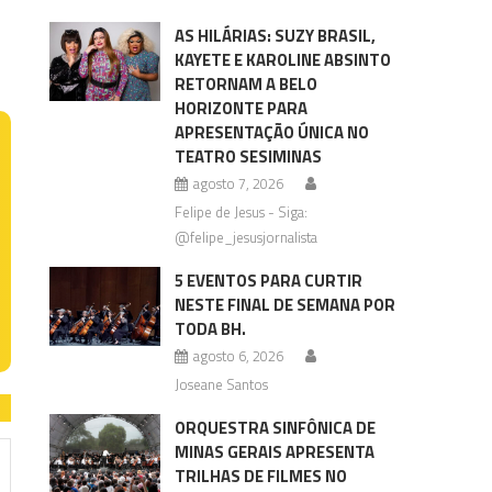
AS HILÁRIAS: SUZY BRASIL,
KAYETE E KAROLINE ABSINTO
RETORNAM A BELO
HORIZONTE PARA
APRESENTAÇÃO ÚNICA NO
TEATRO SESIMINAS
agosto 7, 2026
Felipe de Jesus - Siga:
@felipe_jesusjornalista
5 EVENTOS PARA CURTIR
NESTE FINAL DE SEMANA POR
TODA BH.
agosto 6, 2026
Joseane Santos
ORQUESTRA SINFÔNICA DE
MINAS GERAIS APRESENTA
TRILHAS DE FILMES NO