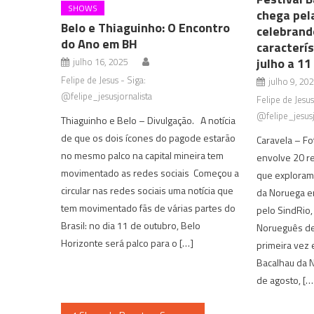
SHOWS
chega pela
Belo e Thiaguinho: O Encontro
celebrand
do Ano em BH
caracterís
julho a 11
julho 16, 2025
Felipe de Jesus - Siga:
julho 9, 20
@felipe_jesusjornalista
Felipe de Jesus
@felipe_jesusj
Thiaguinho e Belo – Divulgação. A notícia
de que os dois ícones do pagode estarão
Caravela – Fo
no mesmo palco na capital mineira tem
envolve 20 re
movimentado as redes sociais Começou a
que exploram 
circular nas redes sociais uma notícia que
da Noruega e
tem movimentado fãs de várias partes do
pelo SindRio,
Brasil: no dia 11 de outubro, Belo
Norueguês de
Horizonte será palco para o […]
primeira vez 
Bacalhau da N
de agosto, […