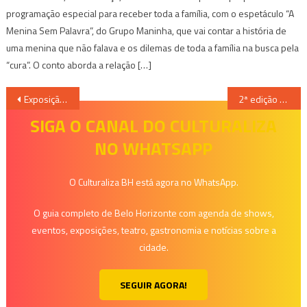
programação especial para receber toda a família, com o espetáculo “A
Menina Sem Palavra”, do Grupo Maninha, que vai contar a história de
uma menina que não falava e os dilemas de toda a família na busca pela
“cura”. O conto aborda a relação […]
Navegação
Exposição “Dos Acaiacas ao Niemeyer” pode ser visitada até o próximo dia 17
2ª edição do Projeto Feito em Casa
de
SIGA O CANAL DO CULTURALIZA
NO WHATSAPP
Post
O Culturaliza BH está agora no WhatsApp.
O guia completo de Belo Horizonte com agenda de shows,
eventos, exposições, teatro, gastronomia e notícias sobre a
cidade.
SEGUIR AGORA!