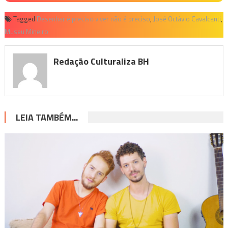
Tagged
Desenhar é preciso viver não é preciso
,
José Octávio Cavalcanti
,
Museu Mineiro
Redação Culturaliza BH
LEIA TAMBÉM...