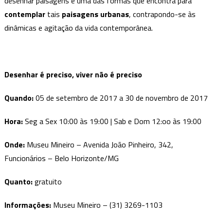
desenhar paisagens é uma das formas que encontra para
preciso
contemplar
tais
paisagens urbanas
, contrapondo-se às
dinâmicas e agitação da vida contemporânea.
Desenhar é preciso, viver não é preciso
Quando:
05 de setembro de 2017 a 30 de novembro de 2017
Hora:
Seg a Sex 10:00 às 19:00 | Sab e Dom 12:oo às 19:00
Onde:
Museu Mineiro – Avenida João Pinheiro, 342,
Funcionários – Belo Horizonte/MG
Quanto:
gratuito
Informações:
Museu Mineiro – (31) 3269-1103