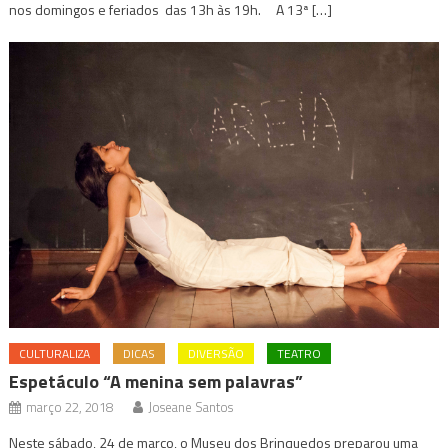
nos domingos e feriados das 13h às 19h. A 13ª […]
CULTURALIZA
DICAS
DIVERSÃO
TEATRO
Espetáculo “A menina sem palavras”
março 22, 2018
Joseane Santos
Neste sábado, 24 de março, o Museu dos Brinquedos preparou uma