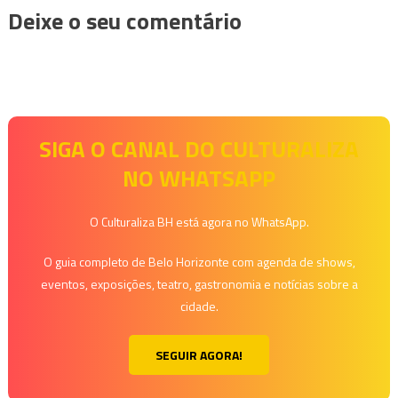
Deixe o seu comentário
SIGA O CANAL DO CULTURALIZA
NO WHATSAPP
O Culturaliza BH está agora no WhatsApp.
O guia completo de Belo Horizonte com agenda de shows,
eventos, exposições, teatro, gastronomia e notícias sobre a
cidade.
SEGUIR AGORA!