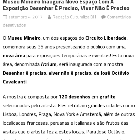
Museu Mineiro Inaugura Novo Espaço Com A
Exposição Desenhar É Preciso, Viver Não É Preciso
setembro 4, 2017
Redação Culturaliza BH
Comentários
em
desativados
Museu
O
Museu Mineiro
, um dos espaços do
Circuito Liberdade
,
Mineiro
comemora seus 35 anos presenteando o público com uma
inaugura
nova área
para exposições temporárias e eventos! Esta nova
novo
área, denominada
espaço
Atrium
, será inaugurada com a mostra
com
Desenhar é preciso, viver não é preciso, de José Octávio
a
Cavalcanti
.
exposição
Desenhar
A mostra é composta por
120 desenhos
em
grafite
é
selecionados pelo artista. Eles retratam grandes cidades como
preciso,
Lisboa, Londres, Praga, Nova York e Amsterdã, além de outras
viver
localidades francesas, peruanas e italianas e são frutos das
não
visitas que o artista fez a estes locais. Para José Octávio,
é