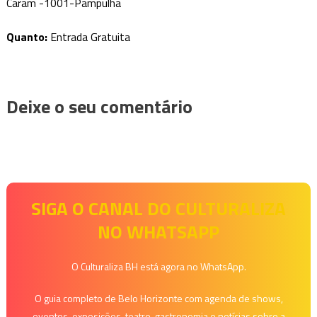
Caram -1001-Pampulha
Quanto:
Entrada Gratuita
Deixe o seu comentário
SIGA O CANAL DO CULTURALIZA
NO WHATSAPP
O Culturaliza BH está agora no WhatsApp.
O guia completo de Belo Horizonte com agenda de shows,
eventos, exposições, teatro, gastronomia e notícias sobre a