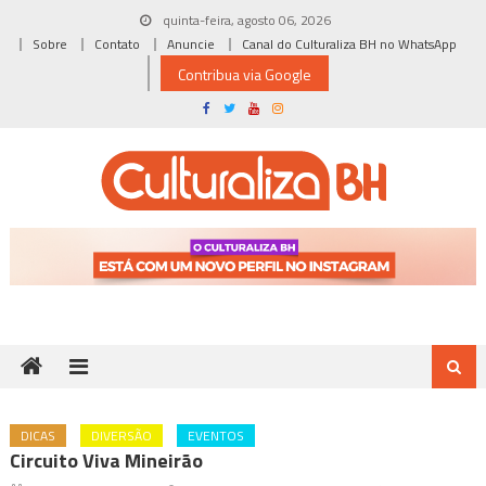
Skip
quinta-feira, agosto 06, 2026
to
Sobre
Contato
Anuncie
Canal do Culturaliza BH no WhatsApp
content
Contribua via Google
DICAS
DIVERSÃO
EVENTOS
Circuito Viva Mineirão