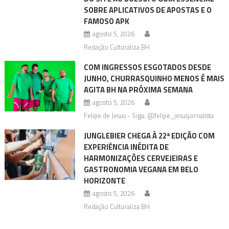
SOBRE APLICATIVOS DE APOSTAS E O
FAMOSO APK
agosto 5, 2026
Redação Culturaliza BH
COM INGRESSOS ESGOTADOS DESDE
JUNHO, CHURRASQUINHO MENOS É MAIS
AGITA BH NA PRÓXIMA SEMANA
agosto 5, 2026
Felipe de Jesus - Siga: @felipe_jesusjornalista
JUNGLEBIER CHEGA À 22ª EDIÇÃO COM
EXPERIÊNCIA INÉDITA DE
HARMONIZAÇÕES CERVEJEIRAS E
GASTRONOMIA VEGANA EM BELO
HORIZONTE
agosto 5, 2026
Redação Culturaliza BH