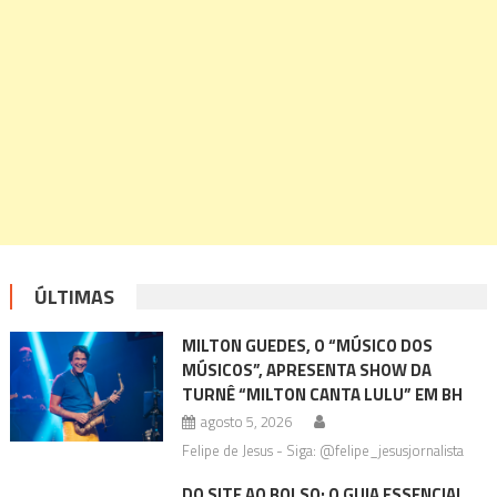
ÚLTIMAS
MILTON GUEDES, O “MÚSICO DOS
MÚSICOS”, APRESENTA SHOW DA
TURNÊ “MILTON CANTA LULU” EM BH
agosto 5, 2026
Felipe de Jesus - Siga: @felipe_jesusjornalista
DO SITE AO BOLSO: O GUIA ESSENCIAL