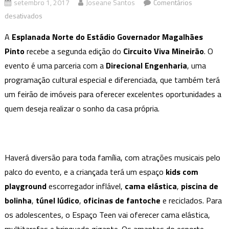
setembro 1, 2017
Joseane Santos
Comentários
em
desativados
Circuito
A
Esplanada Norte do Estádio Governador Magalhães
Viva
Pinto
recebe a segunda edição do
Circuito Viva Mineirão
. O
Mineirão
evento é uma parceria com a
Direcional Engenharia
, uma
programação cultural especial e diferenciada, que também terá
um feirão de imóveis para oferecer excelentes oportunidades a
quem deseja realizar o sonho da casa própria.
Haverá diversão para toda família, com atrações musicais pelo
palco do evento, e a criançada terá um espaço
kids com
playground
escorregador inflável,
cama elástica
,
piscina de
bolinha
,
túnel lúdico
,
oficinas de fantoche
e reciclados. Para
os adolescentes, o Espaço Teen vai oferecer cama elástica,