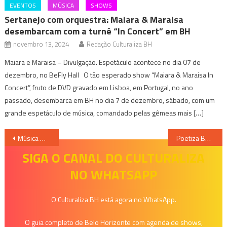
EVENTOS
MÚSICA
SHOWS
Sertanejo com orquestra: Maiara & Maraisa
desembarcam com a turnê “In Concert” em BH
novembro 13, 2024
Redação Culturaliza BH
Maiara e Maraisa – Divulgação. Espetáculo acontece no dia 07 de
dezembro, no BeFly Hall O tão esperado show “Maiara & Maraisa In
Concert”, fruto de DVD gravado em Lisboa, em Portugal, no ano
passado, desembarca em BH no dia 7 de dezembro, sábado, com um
grande espetáculo de música, comandado pelas gêmeas mais […]
Navegação
Música Mundo 2017 (MM17)
Poetiza BH: Contos de não fadas
de
SIGA O CANAL DO CULTURALIZA
NO WHATSAPP
Post
O Culturaliza BH está agora no WhatsApp.
O guia completo de Belo Horizonte com agenda de shows,