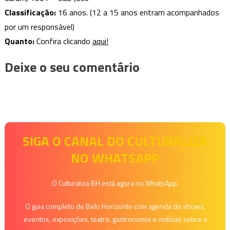
Classificação:
16 anos. (12 a 15 anos entram acompanhados
por um responsável)
Quanto:
Confira clicando
aqui!
Deixe o seu comentário
SIGA O CANAL DO CULTURALIZA
NO WHATSAPP
O Culturaliza BH está agora no WhatsApp.
O guia completo de Belo Horizonte com agenda de shows,
eventos, exposições, teatro, gastronomia e notícias sobre a