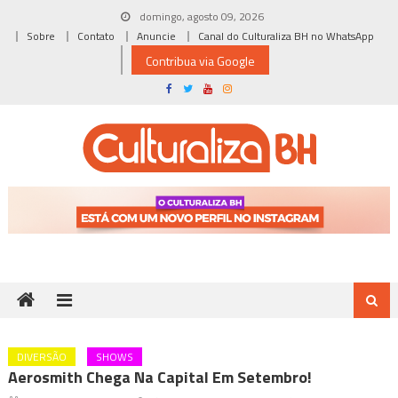
Skip
domingo, agosto 09, 2026
to
Sobre
Contato
Anuncie
Canal do Culturaliza BH no WhatsApp
content
Contribua via Google
DIVERSÃO
SHOWS
Aerosmith Chega Na Capital Em Setembro!