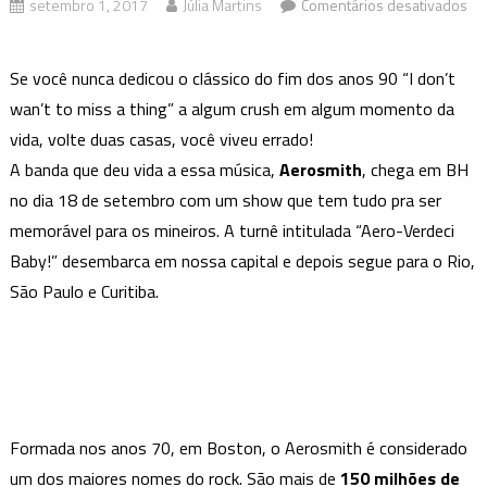
setembro 1, 2017
Júlia Martins
Comentários desativados
em
Aerosmith
Se você nunca dedicou o clássico do fim dos anos 90 “I don’t
chega
wan’t to miss a thing” a algum crush em algum momento da
na
vida, volte duas casas, você viveu errado!
capital
em
A banda que deu vida a essa música,
Aerosmith
, chega em BH
Setembro!
no dia 18 de setembro com um show que tem tudo pra ser
memorável para os mineiros. A turnê intitulada “Aero-Verdeci
Baby!” desembarca em nossa capital e depois segue para o Rio,
São Paulo e Curitiba.
Formada nos anos 70, em Boston, o Aerosmith é considerado
um dos maiores nomes do rock. São mais de
150 milhões de