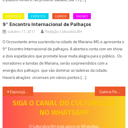
DIVERSÃO
EVENTOS
LIVROS
SHOWS
9° Encontro Internacional de Palhaços
outubro 11, 2017
Redação Culturaliza BH
O Circovolante arma sua tenda na cidade de Mariana-MG e apresenta o
9° Encontro Internacional de palhaços. A abertura conta com um show
e dois espetáculos que promete levar muita alegria para o público. Os
moradores e turistas de Mariana, serão surpreendidos com a
energia dos palhaços que vão dominar as ladeiras da cidade.
Haverá atrações circenses em vários pontos […]
Navegação
Exposição “Abstratos Fly e Abstratos Santos”, no Othon Palace
Galeria Periscópio apresenta Janelas Indiscretas, de Guto Lacaz
de
SIGA O CANAL DO CULTURALIZA
NO WHATSAPP
Post
O Culturaliza BH está agora no WhatsApp.