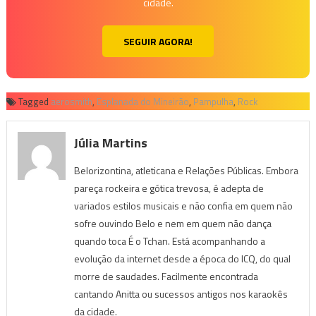
cidade.
SEGUIR AGORA!
Tagged
aerosmith
,
Esplanada do Mineirão
,
Pampulha
,
Rock
Júlia Martins
Belorizontina, atleticana e Relações Públicas. Embora
pareça rockeira e gótica trevosa, é adepta de
variados estilos musicais e não confia em quem não
sofre ouvindo Belo e nem em quem não dança
quando toca É o Tchan. Está acompanhando a
evolução da internet desde a época do ICQ, do qual
morre de saudades. Facilmente encontrada
cantando Anitta ou sucessos antigos nos karaokês
da cidade.