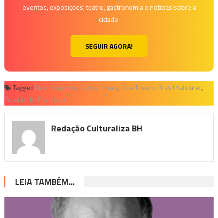
eventos, exposições, teatro, gastronomia e notícias sobre a
cidade.
SEGUIR AGORA!
Tagged
Belo Horizonte
,
Carlos Nunes
,
Cine Theatro Brasil Vallourec
,
Espetáculo
,
Francisco
Redação Culturaliza BH
LEIA TAMBÉM...