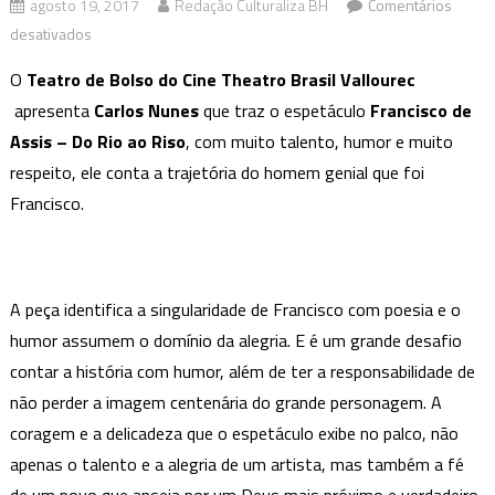
agosto 19, 2017
Redação Culturaliza BH
Comentários
em
desativados
Francisco
O
Teatro de Bolso do Cine Theatro Brasil Vallourec
de
apresenta
Carlos Nunes
que traz o espetáculo
Francisco de
Assis
Assis – Do Rio ao Riso
, com muito talento, humor e muito
–
respeito, ele conta a trajetória do homem genial que foi
Do
Rio
Francisco.
ao
Riso
A peça identifica a singularidade de Francisco com poesia e o
humor assumem o domínio da alegria. E é um grande desafio
contar a história com humor, além de ter a responsabilidade de
não perder a imagem centenária do grande personagem. A
coragem e a delicadeza que o espetáculo exibe no palco, não
apenas o talento e a alegria de um artista, mas também a fé