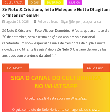
CULTURALIZA
DICAS
DIVERSÃO
MÚSICA
Zé Neto & Cristiano, Jeito Moleque e Netto DJ agitam
o “Intenso” em BH
agosto 21, 2025
Felipe de Jesus - Siga: @felipe_jesusjornalista
Zé Neto & Cristiano – Foto: Alisson Demetrio. A festa, que acontece dia
20 de setembro, será a última edição do ano em solo nacional,
recebendo um show especial de mais de três horas da dupla e muita
novidade no Mirante Beagá A dupla Zé Neto & Cristiano deixou os fãs
ansiosos com o anúncio da label […]
Navegação
VII Mostra de Teatro Lambe Lambe
Paulo Gustavo volta a BH com Dona Hermínia
de
SIGA O CANAL DO CULTURALIZA
NO WHATSAPP
Post
O Culturaliza BH está agora no WhatsApp.
O guia completo de Belo Horizonte com agenda de shows,