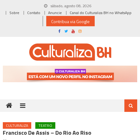
Skip
sábado, agosto 08, 2026
to
Sobre
Contato
Anuncie
Canal do Culturaliza BH no WhatsApp
content
Contribua via Google
CULTURALIZA
TEATRO
Francisco De Assis – Do Rio Ao Riso