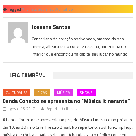
Tagged
Anchieta Gourmet
,
Workshop
Joseane Santos
Canceriana do coração apaixonado, amante da boa
música, atleticana no corpo e na alma, mineirinha do
interior que encontrou na capital seu lugar no mundo.
LEIA TAMBÉM...
CULTURALIZA
DICAS
MÚSICA
SHOWS
Banda Conecto se apresenta no “Música Itinerante”
agosto 16, 2017
Reporter Culturaliza
A banda Conecto se apresenta no projeto Música Itinerante no próximo
dia 19, às 20h, no Cine Theatro Brasil. No repertório, soul, funk, hip hop,
música eletrônica e batidas de loop. A banda agita o público com seu