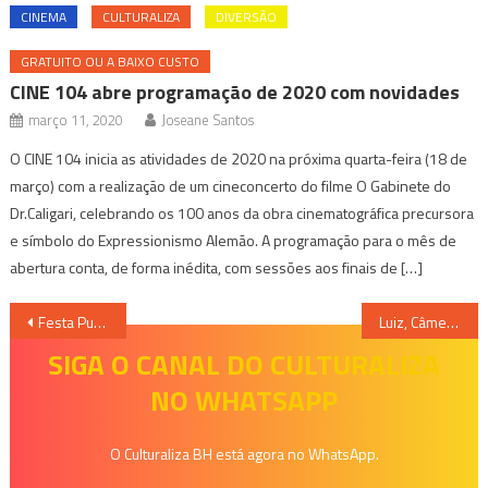
CINEMA
CULTURALIZA
DIVERSÃO
GRATUITO OU A BAIXO CUSTO
CINE 104 abre programação de 2020 com novidades
março 11, 2020
Joseane Santos
O CINE 104 inicia as atividades de 2020 na próxima quarta-feira (18 de
março) com a realização de um cineconcerto do filme O Gabinete do
Dr.Caligari, celebrando os 100 anos da obra cinematográfica precursora
e símbolo do Expressionismo Alemão. A programação para o mês de
abertura conta, de forma inédita, com sessões aos finais de […]
Navegação
Festa Puta Farra em BH
Luiz, Câmera, Ação: Um estranho desejo, diferente do original
de
SIGA O CANAL DO CULTURALIZA
NO WHATSAPP
Post
O Culturaliza BH está agora no WhatsApp.