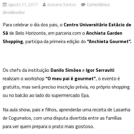
agosto 11, 2017
Joseane Santos
Comentários
em
desativados
Workshop
Para celebrar o dia dos pais, o
Centro Universitário Estácio de
”
Sá
de Belo Horizonte, em parceria com o
Anchieta Garden
O
Shopping
, participa da primeira edição do
“Anchieta Gourmet”.
meu
pai
é
gourmet”
Os chefs da instituição
Danilo Simões
e
Igor Serraviti
realizam o workshop
“O meu pai é gourmet”
, o evento é
gratuito, mas será preciso inscrição prévia, no próprio shopping
ou no balcão ao lado do supermercado Epa.
Na aula show, pais e filhos, aprenderão uma receita de Lasanha
de Cogumelos, com uma disputa divertida entre as famílias
para ver quem prepara o prato mais gostoso.