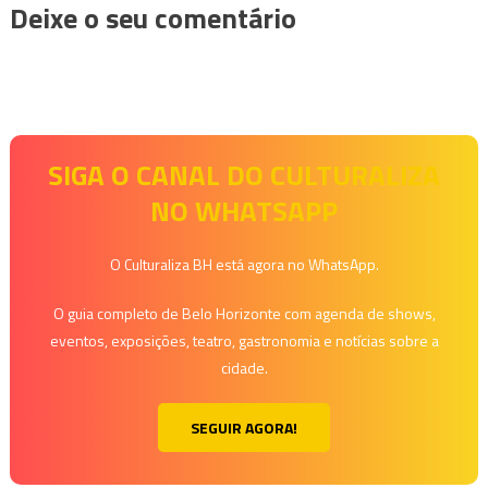
Deixe o seu comentário
SIGA O CANAL DO CULTURALIZA
NO WHATSAPP
O Culturaliza BH está agora no WhatsApp.
O guia completo de Belo Horizonte com agenda de shows,
eventos, exposições, teatro, gastronomia e notícias sobre a
cidade.
SEGUIR AGORA!