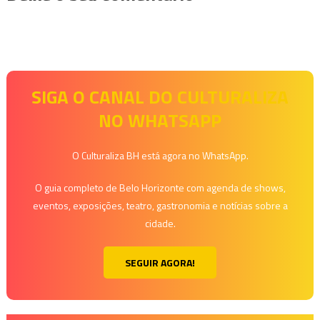
SIGA O CANAL DO CULTURALIZA
NO WHATSAPP
O Culturaliza BH está agora no WhatsApp.
O guia completo de Belo Horizonte com agenda de shows,
eventos, exposições, teatro, gastronomia e notícias sobre a
cidade.
SEGUIR AGORA!