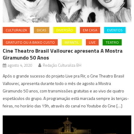
CULTURALIZA
DICAS
DIVERSÃO
EM CASA
EVENTOS
GRATUITO OU A BAIXO CUSTO
INFANTIL
LIVE
TEATRO
Cine Theatro Brasil Vallourec apresenta A Mostra
Giramundo 50 Anos
agosto 4, 2020
Redação Culturaliza BH
Após o grande sucesso do projeto Live pra Rir, o Cine Theatro Brasil
Vallourec, apresenta durante todo o mês de agosto a Mostra
Giramundo 50 anos, com transmissões gratuitas e ao vivo de quatro
espetáculos do grupo. A programação está marcada sempre às terças-
feiras, no horário das 19h, através do canal no Youtube do Cine […]