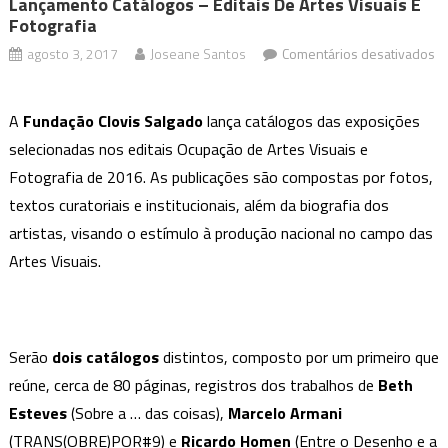
Lançamento Catálogos – Editais De Artes Visuais E
Fotografia
agosto 3, 2017
Joseane Santos
Comentários desativados
em
Lançamento
A
Fundação Clovis Salgado
lança catálogos das exposições
Catálogos
selecionadas nos editais Ocupação de Artes Visuais e
–
Fotografia de 2016. As publicações são compostas por fotos,
Editais
de
textos curatoriais e institucionais, além da biografia dos
Artes
artistas, visando o estímulo à produção nacional no campo das
Visuais
Artes Visuais.
e
Fotografia
Serão
dois catálogos
distintos, composto por um primeiro que
reúne, cerca de 80 páginas, registros dos trabalhos de
Beth
Esteves
(Sobre a … das coisas),
Marcelo Armani
(TRANS(OBRE)POR#9) e
Ricardo Homen
(Entre o Desenho e a