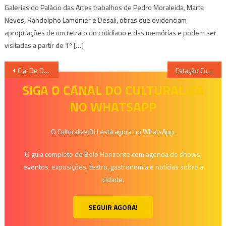
Galerias do Palácio das Artes trabalhos de Pedro Moraleida, Marta
Neves, Randolpho Lamonier e Desali, obras que evidenciam
apropriações de um retrato do cotidiano e das memórias e podem ser
visitadas a partir de 1º […]
Navegação
Cia. De Dança Palácio das Artes Apresenta “Primeirapessoadoplural”
Estação Cultural apresenta espetáculos de comédia dentro do Expo-Riso
de
SIGA O CANAL DO CULTURALIZA
NO WHATSAPP
Post
O Culturaliza BH está agora no WhatsApp.
O guia completo de Belo Horizonte com agenda de shows,
eventos, exposições, teatro, gastronomia e notícias sobre a
cidade.
SEGUIR AGORA!