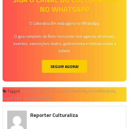
NO WHATSAPP
O Culturaliza BH está agora no WhatsApp.
O guia completo de Belo Horizonte com agenda de shows,
eventos, exposições, teatro, gastronomia e notícias sobre a
cidade.
SEGUIR AGORA!
Tagged
A criadora de sonhos e outras histórias
,
Gruta Metrópole
,
juvenil
,
livro
,
Marilurdes Nunes
Reporter Culturaliza