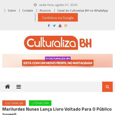
Skip
sexta-feira, agosto 07, 2026
to
Sobre
Contato
Anuncie
Canal do Culturaliza BH no WhatsApp
content
Contribua via Google
CULTURALIZA
LITERATURA
Marilurdes Nunes Lança Livro Voltado Para O Público
Juvenil