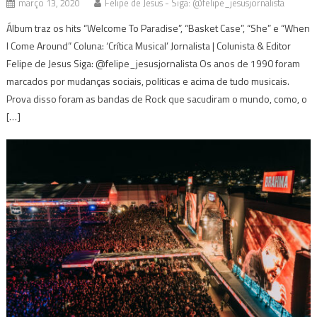
março 13, 2020
Felipe de Jesus - Siga: @felipe_jesusjornalista
Álbum traz os hits “Welcome To Paradise”, “Basket Case”, “She” e “When
I Come Around” Coluna: ‘Crítica Musical’ Jornalista | Colunista & Editor
Felipe de Jesus Siga: @felipe_jesusjornalista Os anos de 1990 foram
marcados por mudanças sociais, politicas e acima de tudo musicais.
Prova disso foram as bandas de Rock que sacudiram o mundo, como, o
[…]