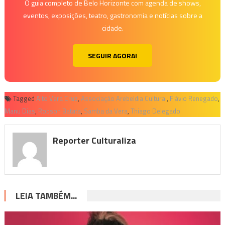
O guia completo de Belo Horizonte com agenda de shows,
eventos, exposições, teatro, gastronomia e notícias sobre a
cidade.
SEGUIR AGORA!
Tagged
Alto Vera Cruz
,
Associação Arebeldia Cultural
,
Flávio Renegado
,
Manu Dias
,
Robson Batata
,
Samba da Vera
,
Thiago Delegado
Reporter Culturaliza
LEIA TAMBÉM...