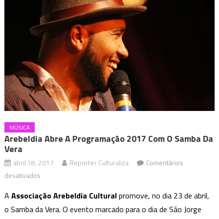
MÚSICA
Arebeldia Abre A Programação 2017 Com O Samba Da
Vera
abril 18, 2017
Reporter Culturaliza
Comentários
em
desativados
Arebeldia
A
Associação Arebeldia Cultural
promove, no dia 23 de abril,
abre
o Samba da Vera. O evento marcado para o dia de São Jorge
a