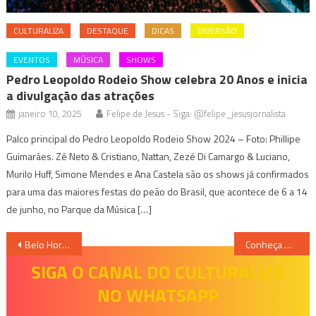
CULTURALIZA
DESTAQUE
DICAS
DIVERSÃO
EVENTOS
MÚSICA
SHOWS
Pedro Leopoldo Rodeio Show celebra 20 Anos e inicia
a divulgação das atrações
janeiro 10, 2025
Felipe de Jesus - Siga: @felipe_jesusjornalista
Palco principal do Pedro Leopoldo Rodeio Show 2024 – Foto: Phillipe
Guimarães. Zé Neto & Cristiano, Nattan, Zezé Di Camargo & Luciano,
Murilo Huff, Simone Mendes e Ana Castela são os shows já confirmados
para uma das maiores festas do peão do Brasil, que acontece de 6 a 14
de junho, no Parque da Música […]
Navegação
Belo Horizonte recebe mais uma edição do Comida di Buteco
Conheça Oreosvaldo, o pássaro das sombras
de
SIGA O CANAL DO CULTURALIZA
NO WHATSAPP
Post