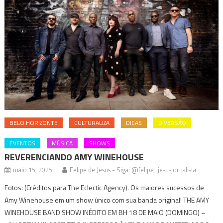
BELO HORIZONTE
CULTURALIZA
DICAS
DIVERSÃO
EVENTOS
MÚSICA
SHOWS
REVERENCIANDO AMY WINEHOUSE
maio 15, 2025
Felipe de Jesus - Siga: @felipe_jesusjornalista
Fotos: (Créditos para The Eclectic Agency). Os maiores sucessos de
Amy Winehouse em um show único com sua banda original! THE AMY
WINEHOUSE BAND SHOW INÉDITO EM BH 18 DE MAIO (DOMINGO) –