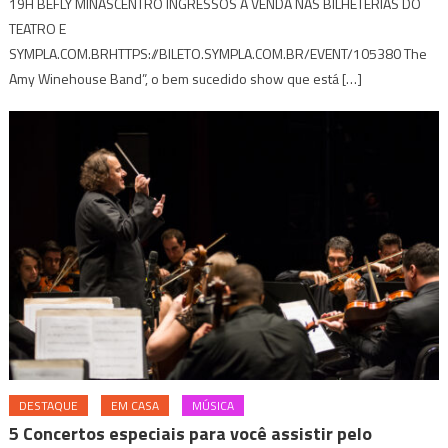
19H BEFLY MINASCENTRO INGRESSOS À VENDA NAS BILHETERIAS DO
TEATRO E
SYMPLA.COM.BRHTTPS://BILETO.SYMPLA.COM.BR/EVENT/105380 The
Amy Winehouse Band”, o bem sucedido show que está […]
DESTAQUE
EM CASA
MÚSICA
5 Concertos especiais para você assistir pelo