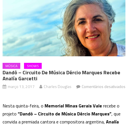
MÚSICA
SHOWS
Dandô – Circuito De Música Dércio Marques Recebe
Analía Garcetti
março 13, 2017
Charles Douglas
Comentários desativados
em
Dandô
Nesta quinta-feira, o
Memorial Minas Gerais Vale
recebe o
–
projeto
“Dandô – Circuito de Música Dércio Marques”
, que
Circuito
convida a premiada cantora e compositora argentina,
Analía
de