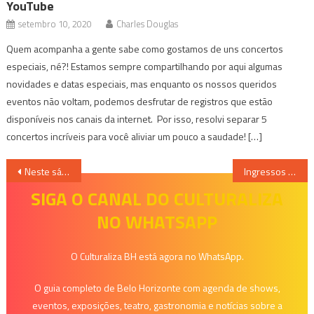
YouTube
setembro 10, 2020
Charles Douglas
Quem acompanha a gente sabe como gostamos de uns concertos
especiais, né?! Estamos sempre compartilhando por aqui algumas
novidades e datas especiais, mas enquanto os nossos queridos
eventos não voltam, podemos desfrutar de registros que estão
disponíveis nos canais da internet. Por isso, resolvi separar 5
concertos incríveis para você aliviar um pouco a saudade! […]
Navegação
Neste sábado, BH recebe evento que promove troca de olhares e contato humano
Ingressos usados valem descontos em livros, CD’s ou DVD’s na FNAC
de
SIGA O CANAL DO CULTURALIZA
NO WHATSAPP
Post
O Culturaliza BH está agora no WhatsApp.
O guia completo de Belo Horizonte com agenda de shows,
eventos, exposições, teatro, gastronomia e notícias sobre a