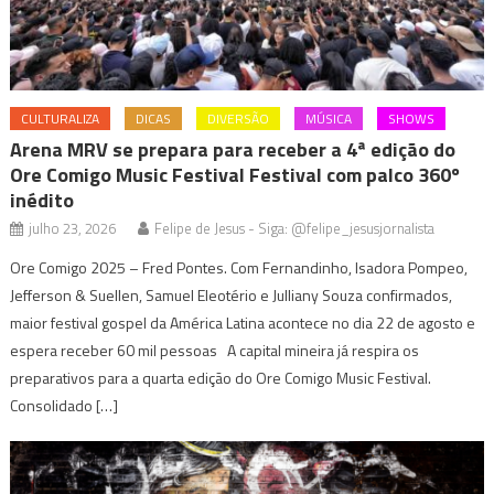
CULTURALIZA
DICAS
DIVERSÃO
MÚSICA
SHOWS
Arena MRV se prepara para receber a 4ª edição do
Ore Comigo Music Festival Festival com palco 360º
inédito
julho 23, 2026
Felipe de Jesus - Siga: @felipe_jesusjornalista
Ore Comigo 2025 – Fred Pontes. Com Fernandinho, Isadora Pompeo,
Jefferson & Suellen, Samuel Eleotério e Julliany Souza confirmados,
maior festival gospel da América Latina acontece no dia 22 de agosto e
espera receber 60 mil pessoas A capital mineira já respira os
preparativos para a quarta edição do Ore Comigo Music Festival.
Consolidado […]