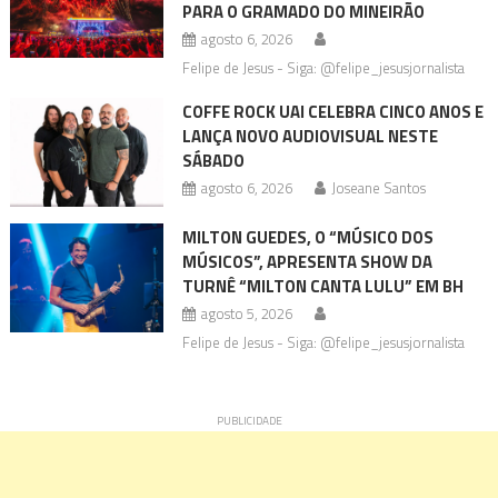
PARA O GRAMADO DO MINEIRÃO
agosto 6, 2026
Felipe de Jesus - Siga: @felipe_jesusjornalista
COFFE ROCK UAI CELEBRA CINCO ANOS E
LANÇA NOVO AUDIOVISUAL NESTE
SÁBADO
agosto 6, 2026
Joseane Santos
MILTON GUEDES, O “MÚSICO DOS
MÚSICOS”, APRESENTA SHOW DA
TURNÊ “MILTON CANTA LULU” EM BH
agosto 5, 2026
Felipe de Jesus - Siga: @felipe_jesusjornalista