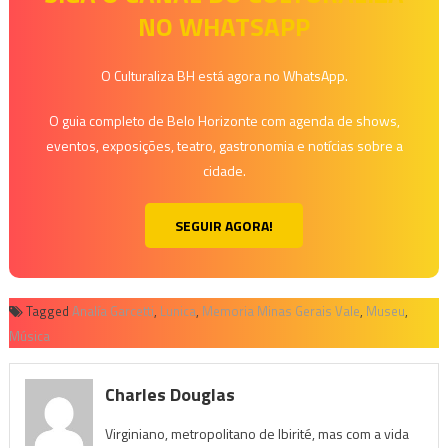
NO WHATSAPP
O Culturaliza BH está agora no WhatsApp.
O guia completo de Belo Horizonte com agenda de shows,
eventos, exposições, teatro, gastronomia e notícias sobre a
cidade.
SEGUIR AGORA!
Tagged
Analía Garcetti
,
Lunica
,
Memoria Minas Gerais Vale
,
Museu
,
Música
Charles Douglas
Virginiano, metropolitano de Ibirité, mas com a vida