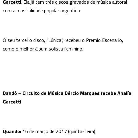
Música
Garcetti
. Ela já tem três discos gravados de música autoral
Dércio
com a musicalidade popular argentina.
Marques
recebe
Analía
O seu terceiro disco, “Lúnica”, recebeu o Premio Escenario,
Garcetti
como o melhor álbum solista feminino.
Dandô – Circuito de Música Dércio Marques recebe Analía
Garcetti
Quando:
16 de março de 2017 (quinta-feira)