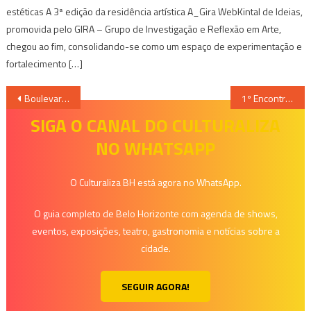
estéticas A 3ª edição da residência artística A_Gira WebKintal de Ideias,
promovida pelo GIRA – Grupo de Investigação e Reflexão em Arte,
chegou ao fim, consolidando-se como um espaço de experimentação e
fortalecimento […]
Navegação
Boulevard Kids ensina criançada a fazer brinquedos com materiais recicláveis
1º Encontro de Tênis de Rodinha neste domingo
de
SIGA O CANAL DO CULTURALIZA
NO WHATSAPP
Post
O Culturaliza BH está agora no WhatsApp.
O guia completo de Belo Horizonte com agenda de shows,
eventos, exposições, teatro, gastronomia e notícias sobre a
cidade.
SEGUIR AGORA!