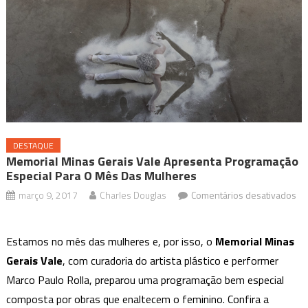
DESTAQUE
Memorial Minas Gerais Vale Apresenta Programação
Especial Para O Mês Das Mulheres
março 9, 2017
Charles Douglas
Comentários desativados
em
Memorial
Estamos no mês das mulheres e, por isso, o
Memorial Minas
Minas
Gerais Vale
, com curadoria do artista plástico e performer
Gerais
Marco Paulo Rolla, preparou uma programação bem especial
Vale
apresenta
composta por obras que enaltecem o feminino. Confira a