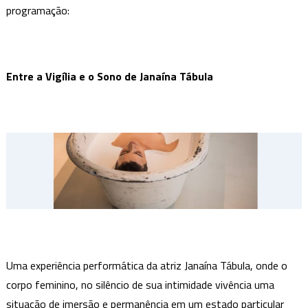
programação
programação:
especial
para
o
Entre a Vigília e o Sono de Janaína Tábula
mês
das
mulheres
Uma experiência performática da atriz Janaína Tábula, onde o
corpo feminino, no silêncio de sua intimidade vivência uma
situação de imersão e permanência em um estado particular