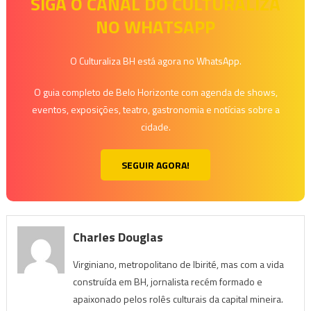
SIGA O CANAL DO CULTURALIZA
NO WHATSAPP
O Culturaliza BH está agora no WhatsApp.
O guia completo de Belo Horizonte com agenda de shows,
eventos, exposições, teatro, gastronomia e notícias sobre a
cidade.
SEGUIR AGORA!
Charles Douglas
Virginiano, metropolitano de Ibirité, mas com a vida
construída em BH, jornalista recém formado e
apaixonado pelos rolês culturais da capital mineira.