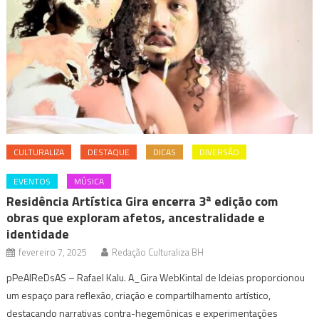
CULTURALIZA
DESTAQUE
DICAS
DIVERSÃO
EVENTOS
MÚSICA
Residência Artística Gira encerra 3ª edição com
obras que exploram afetos, ancestralidade e
identidade
fevereiro 7, 2025
Redação Culturaliza BH
pPeAlReDsAS – Rafael Kalu. A_Gira WebKintal de Ideias proporcionou
um espaço para reflexão, criação e compartilhamento artístico,
destacando narrativas contra-hegemônicas e experimentações