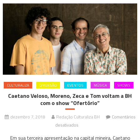
CULTURALIZA
DIVERSÃO
EVENTOS
MÚSICA
SHOWS
Caetano Veloso, Moreno, Zeca e Tom voltam a BH
com o show “Ofertório”
dezembro 7, 2018
Redação Culturaliza BH
Comentários
em
desativados
Caetano
Em sua terceira apresentação na capital mineira, Caetano