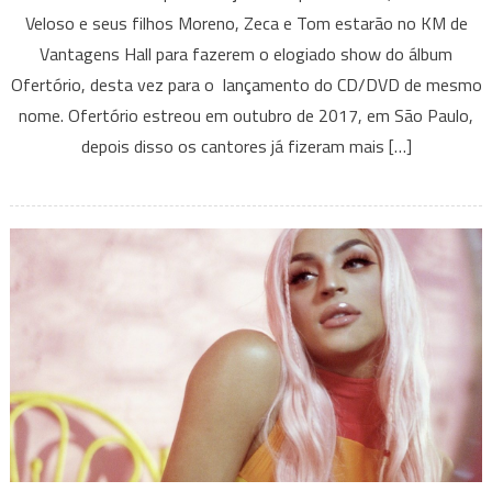
Veloso,
Veloso e seus filhos Moreno, Zeca e Tom estarão no KM de
Moreno,
Vantagens Hall para fazerem o elogiado show do álbum
Zeca
Ofertório, desta vez para o lançamento do CD/DVD de mesmo
e
Tom
nome. Ofertório estreou em outubro de 2017, em São Paulo,
voltam
depois disso os cantores já fizeram mais […]
a
BH
com
o
show
“Ofertório”