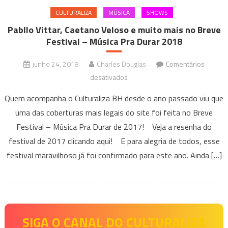
CULTURALIZA
MÚSICA
SHOWS
Pabllo Vittar, Caetano Veloso e muito mais no Breve
Festival – Música Pra Durar 2018
junho 24, 2018
Charles Douglas
Comentários
em
desativados
Pabllo
Quem acompanha o Culturaliza BH desde o ano passado viu que
Vittar,
uma das coberturas mais legais do site foi feita no Breve
Caetano
Festival – Música Pra Durar de 2017! Veja a resenha do
Veloso
festival de 2017 clicando aqui! E para alegria de todos, esse
e
muito
festival maravilhoso já foi confirmado para este ano. Ainda […]
mais
no
Breve
Festival
–
SIGA O CANAL DO CULTURALIZA