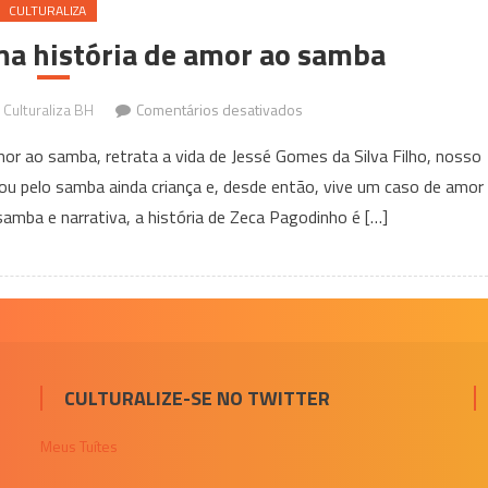
CULTURALIZA
a história de amor ao samba
em
Culturaliza BH
Comentários desativados
Zeca
r ao samba, retrata a vida de Jessé Gomes da Silva Filho, nosso
Pagodinho
 pelo samba ainda criança e, desde então, vive um caso de amor
–
amba e narrativa, a história de Zeca Pagodinho é […]
Uma
história
de
amor
ao
samba
CULTURALIZE-SE NO TWITTER
Meus Tuítes