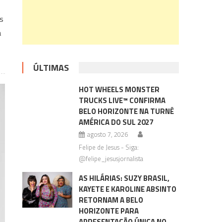
s
a
ÚLTIMAS
HOT WHEELS MONSTER
TRUCKS LIVE™ CONFIRMA
BELO HORIZONTE NA TURNÊ
AMÉRICA DO SUL 2027
agosto 7, 2026
Felipe de Jesus - Siga:
@felipe_jesusjornalista
AS HILÁRIAS: SUZY BRASIL,
KAYETE E KAROLINE ABSINTO
RETORNAM A BELO
HORIZONTE PARA
APRESENTAÇÃO ÚNICA NO