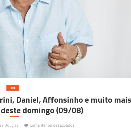
LIVE
ini, Daniel, Affonsinho e muito mais
s deste domingo (09/08)
em
es Douglas
Comentários desativados