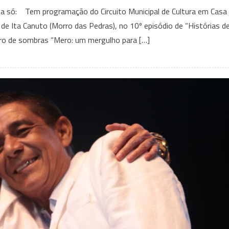
Zeca
ha só: Tem programação do Circuito Municipal de Cultura em Casa
Pagodinho,
o de Ita Canuto (Morro das Pedras), no 10º episódio de “Histórias d
Flávio
tro de sombras “Mero: um mergulho para […]
Venturini,
Daniel,
Affonsinho
e
muito
mais;
confira
as
lives
deste
domingo
(09/08)