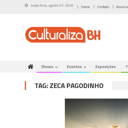
Skip
sexta-feira, agosto 07, 2026
Sobre
Contato
Anunci
to
content
Shows
Eventos
Exposições
T
TAG:
ZECA PAGODINHO