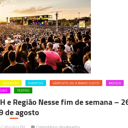
DIVERSÃO
EVENTOS
GRATUITO OU A BAIXO CUSTO
MÚSICA
HOWS
TEATRO
H e Região Nesse fim de semana – 2
9 de agosto
em
Culturaliza BH
Comentários desativados