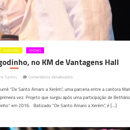
DIVERSÃO
SHOWS
godinho, no KM de Vantagens Hall
em
ne Santos
Comentários desativados
Maria
turnê “De Santo Amaro a Xerém”, uma parceria entre a cantora Mar
Bethânia
primeira vez. Projeto que surgiu após uma participação de Bethâni
e
inho” em 2016. Batizado “De Santo Amaro a Xerém”, é […]
Zeca
Pagodinho,
no
KM