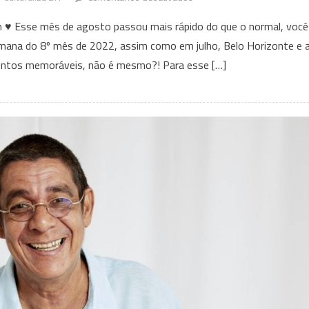
Eventos
m ♥ Esse mês de agosto passou mais rápido do que o normal, você
que
mana do 8º mês de 2022, assim como em julho, Belo Horizonte e 
acontecem
entos memoráveis, não é mesmo?! Para esse […]
em
BH
e
Região
Nesse
fim
de
semana
–
26
a
29
de
agosto