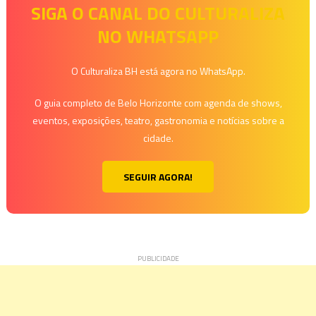
SIGA O CANAL DO CULTURALIZA
NO WHATSAPP
O Culturaliza BH está agora no WhatsApp.
O guia completo de Belo Horizonte com agenda de shows,
eventos, exposições, teatro, gastronomia e notícias sobre a
cidade.
SEGUIR AGORA!