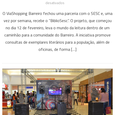
em
desativados
Via
O ViaShopping Barreiro fechou uma parceria com o SESC e, uma
Shopping
vez por semana, recebe o “BiblioSesc”. O projeto, que começou
inaugura
no dia 12 de fevereiro, leva o mundo da leitura dentro de um
projeto
caminhão para a comunidade do Barreiro. A iniciativa promove
literário
em
consultas de exemplares literários para a população, além de
parceria
oficinas, de forma […]
com
o
SESC