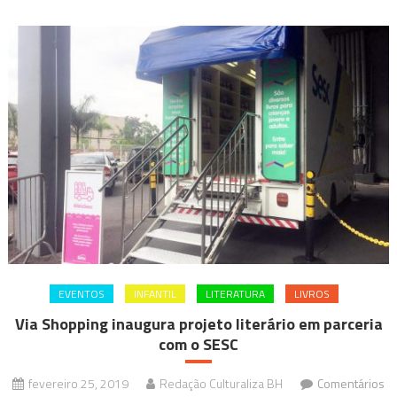
EVENTOS
INFANTIL
LITERATURA
LIVROS
Via Shopping inaugura projeto literário em parceria
com o SESC
fevereiro 25, 2019
Redação Culturaliza BH
Comentários