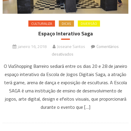
CULTURALIZA
DICAS
DIVERSÃO
Espaço Interativo Saga
janeiro 16, 2018
Joseane Santos
Comentários
em
desativados
Espaço
O ViaShopping Barreiro sediará entre os dias 20 e 28 de janeiro
Interativo
espaço interativo da Escola de Jogos Digitais Saga, a atração
Saga
terá game, arena de dança e exposição de esculturas. A Escola
SAGA é uma instituição de ensino de desenvolvimento de
jogos, arte digital, design e efeitos visuais, que proporcionará
durante o evento que […]