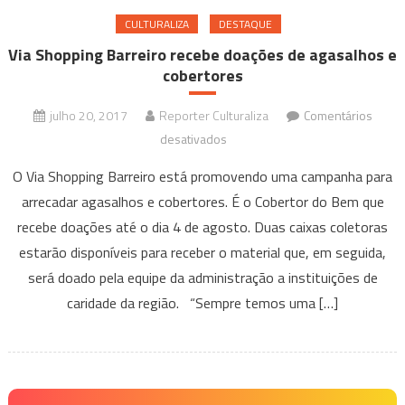
CULTURALIZA
DESTAQUE
Via Shopping Barreiro recebe doações de agasalhos e
cobertores
julho 20, 2017
Reporter Culturaliza
Comentários
em
desativados
Via
O Via Shopping Barreiro está promovendo uma campanha para
Shopping
arrecadar agasalhos e cobertores. É o Cobertor do Bem que
Barreiro
recebe doações até o dia 4 de agosto. Duas caixas coletoras
recebe
estarão disponíveis para receber o material que, em seguida,
doações
de
será doado pela equipe da administração a instituições de
agasalhos
caridade da região. “Sempre temos uma […]
e
cobertores