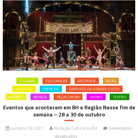
COLUNAS
CULTURALIZA
DESTAQUE
DICAS
DIVERSÃO
EVENTOS
GRATUITO OU A BAIXO CUSTO
INFANTIL
MÚSICA
PEÇAS EM BH
SHOWS
TEATRO
Eventos que acontecem em BH e Região Nesse fim de
semana – 28 a 30 de outubro
outubro 29, 2022
Redação Culturaliza BH
Comentários
em
desativados