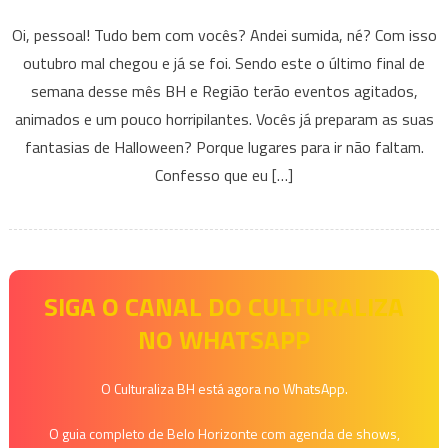
Eventos
Oi, pessoal! Tudo bem com vocês? Andei sumida, né? Com isso
que
outubro mal chegou e já se foi. Sendo este o último final de
acontecem
semana desse mês BH e Região terão eventos agitados,
em
animados e um pouco horripilantes. Vocês já preparam as suas
BH
e
fantasias de Halloween? Porque lugares para ir não faltam.
Região
Confesso que eu […]
Nesse
fim
de
semana
–
SIGA O CANAL DO CULTURALIZA
28
NO WHATSAPP
a
30
O Culturaliza BH está agora no WhatsApp.
de
outubro
O guia completo de Belo Horizonte com agenda de shows,