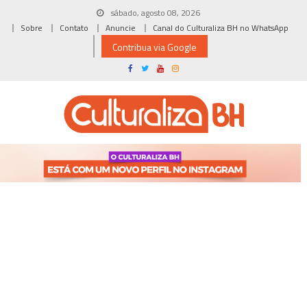
Skip
sábado, agosto 08, 2026
to
Sobre
Contato
Anuncie
Canal do Culturaliza BH no WhatsApp
content
Contribua via Google