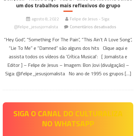
um dos trabalhos mais reflexivos do grupo
agosto 8, 2022
Felipe de Jesus - Siga:
em
@felipe_jesusjornalista
Comentários desativados
Bon
“Hey God”, “Something For The Pain”, “This Ain’t A Love Song”,
Jovi:
“Lie To Me” e “Damned” são alguns dos hits Clique aqui e
“These
assista todos os vídeos da ‘Crítica Musical’: [ Jornalista e
Days”
faz
Editor ] – Felipe de Jesus – Imagem: Bon Jovi (divulgação) –
27
Siga: @felipe_jesusjornalista No ano de 1995 os grupos […]
anos
de
história
sendo
um
SIGA O CANAL DO CULTURALIZA
dos
NO WHATSAPP
trabalhos
mais