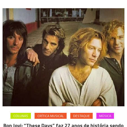
COLUNAS
CRÍTICA MUSICAL
DESTAQUE
MÚSICA
Bon Jovi: “These Days” faz 27 anos de história sendo