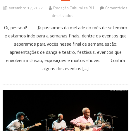
setembro 17, 2022
Redação Culturaliza BH
Comentários
em
desativados
Eventos
Oi, pessoal! Já passamos da metade do mês de setembro
que
e estamos indo para a semanas finais, dentre os eventos que
acontecem
separamos para vocês nesse final de semana estão:
em
apresentações de dança e teatro, festivais, eventos que
BH
e
envolvem inclusão, exposições e muitos shows. Confira
Região
alguns dos eventos […]
Nesse
fim
de
semana
–
16
a
18