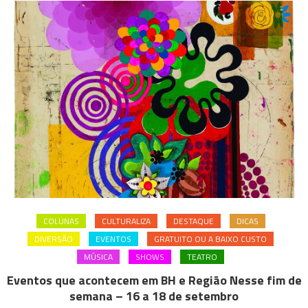
COLUNAS
CULTURALIZA
DESTAQUE
DICAS
DIVERSÃO
EVENTOS
GRATUITO OU A BAIXO CUSTO
MÚSICA
SHOWS
TEATRO
Eventos que acontecem em BH e Região Nesse fim de
semana – 16 a 18 de setembro