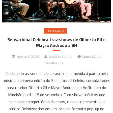
de
setembro
CULTURALIZA
Sensacional Celebra traz shows de Gilberto Gil e
Mayra Andrade a BH
agosto 5, 2022
Joseane Santos
Comentários
em
desativados
Sensacional
Celebrando as sonoridades brasileiras e movida à paixão pela
Celebra
música, a primeira edição do Sensacional! Celebra convida todes
traz
para receber Gilberto Gil e Mayra Andrade no Anfiteatro do
shows
Mineirão no dia 18 de setembro. Com shows inéditos que
de
Gilberto
contemplam repertórios diversos, o evento presenteia o
Gil
público Belorizontino em um local de formato pop-up no