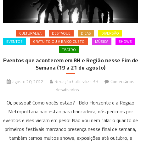
setembro
CULTURALIZA
DESTAQUE
DICAS
DIVERSÃO
EVENTOS
GRATUITO OU A BAIXO CUSTO
MÚSICA
SHOWS
TEATRO
Eventos que acontecem em BH e Região nesse Fim de
Semana (19 a 21 de agosto)
agosto 20, 2022
Redação Culturaliza BH
Comentários
em
desativados
Eventos
Oi, pessoal! Como vocês estão? Belo Horizonte e a Região
que
Metropolitana não estão para brincadeira, nós pedimos por
acontecem
eventos e eles vieram em peso! Não vou nem falar o quanto de
em
primeiros festivais marcando presença nesse final de semana,
BH
e
também temos muitos shows, exposições até outubro, e