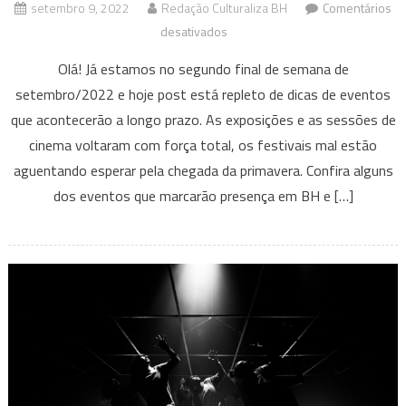
setembro 9, 2022
Redação Culturaliza BH
Comentários
em
desativados
Eventos
Olá! Já estamos no segundo final de semana de
que
setembro/2022 e hoje post está repleto de dicas de eventos
acontecem
que acontecerão a longo prazo. As exposições e as sessões de
em
cinema voltaram com força total, os festivais mal estão
BH
e
aguentando esperar pela chegada da primavera. Confira alguns
Região
dos eventos que marcarão presença em BH e […]
Nesse
fim
de
semana
–
09
a
11
de