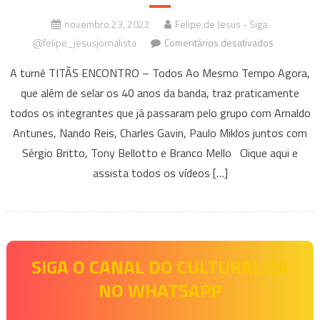
novembro 23, 2022
Felipe de Jesus - Siga:
em
@felipe_jesusjornalista
Comentários desativados
Crítica
A turnê TITÃS ENCONTRO – Todos Ao Mesmo Tempo Agora,
Musical
que além de selar os 40 anos da banda, traz praticamente
|
todos os integrantes que já passaram pelo grupo com Arnaldo
Titãs:
álbum
Antunes, Nando Reis, Charles Gavin, Paulo Miklos juntos com
Olho
Sérgio Britto, Tony Bellotto e Branco Mello Clique aqui e
Furta-
assista todos os vídeos […]
Cor
e
Turnê
Encontro
selam
SIGA O CANAL DO CULTURALIZA
os
NO WHATSAPP
40
anos