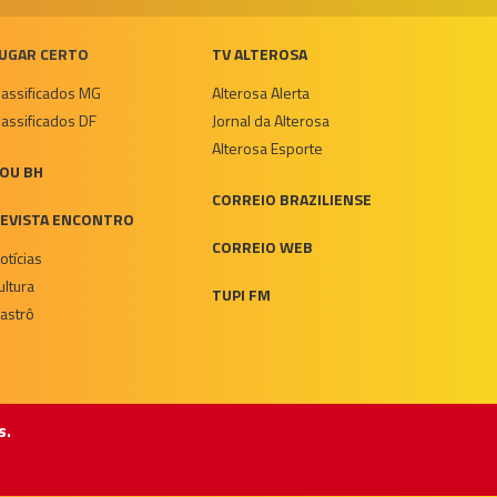
UGAR CERTO
TV ALTEROSA
lassificados MG
Alterosa Alerta
lassificados DF
Jornal da Alterosa
Alterosa Esporte
OU BH
CORREIO BRAZILIENSE
EVISTA ENCONTRO
CORREIO WEB
otícias
ultura
TUPI FM
astrô
s.