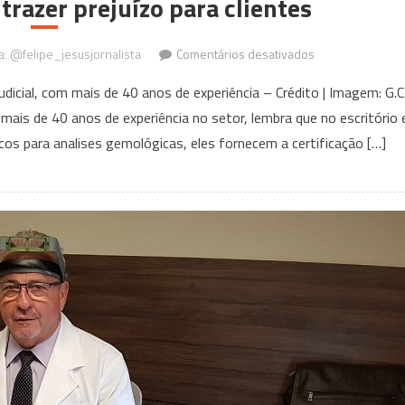
 trazer prejuízo para clientes
em
ga: @felipe_jesusjornalista
Comentários desativados
Joias
dicial, com mais de 40 anos de experiência – Crédito | Imagem: G.
e
 mais de 40 anos de experiência no setor, lembra que no escritório 
pedras
cos para analises gemológicas, eles fornecem a certificação […]
preciosas:
avaliação
‘amadora’
pode
atrapalhar
vendas
e
partilhas
e
trazer
prejuízo
para