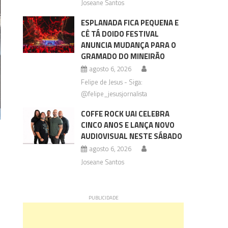
Joseane Santos
ESPLANADA FICA PEQUENA E
CÊ TÁ DOIDO FESTIVAL
ANUNCIA MUDANÇA PARA O
GRAMADO DO MINEIRÃO
agosto 6, 2026
Felipe de Jesus - Siga:
@felipe_jesusjornalista
COFFE ROCK UAI CELEBRA
CINCO ANOS E LANÇA NOVO
AUDIOVISUAL NESTE SÁBADO
agosto 6, 2026
Joseane Santos