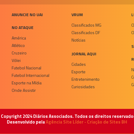
ANUNCIE NO UAI
VRUM
L
Classificados MG
C
NO ATAQUE
Classificados DF
C
América
Notícias
Atlético
S
Cruzeiro
JORNAL AQUI
R
Vôlei
Cidades
Futebol Nacional
N
Esporte
Futebol Internacional
C
Entretenimento
Esporte na Mídia
G
Curiosidades
Onde Assistir
 Copyright 2024 Diários Associados. Todos os direitos reservado
Desenvolvido pela
Agência Site Líder - Criação de Sites BH