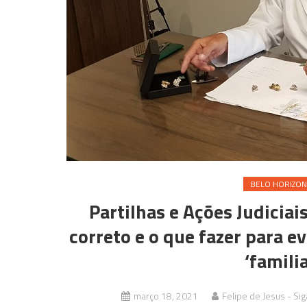
BELO HORIZON
Partilhas e Ações Judiciai
correto e o que fazer para 
‘famili
março 18, 2021
Felipe de Jesus - Si