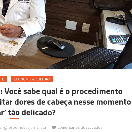
clientes
TE
ECONOMIA & CULTURA
s: Você sabe qual é o procedimento
evitar dores de cabeça nesse momento
ar’ tão delicado?
em
ga: @felipe_jesusjornalista
Comentários desativados