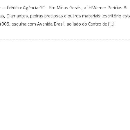
Partilhas
 – Crédito: Agência GC. Em Minas Gerais, a ‘H.Werner Perícias &
e
ias, Diamantes, pedras preciosas e outros materiais; escritório est
Ações
1005, esquina com Avenida Brasil, ao lado do Centro de […]
Judiciais:
Você
sabe
qual
é
o
procedimento
correto
e
o
que
fazer
para
evitar
dores