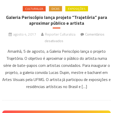
CULTURALIZA
DICAS
EXPOSIÇÕES
Galeria Periscópio lança projeto “Trajetória” para
aproximar público e artista
agosto 4, 2017
Reporter Culturaliza
Comentários
em
desativados
Galeria
Amanhã, 5 de agosto, a Galeria Periscópio lança o projeto
Periscópio
Trajetória. O objetivo é aproximar o público do artista numa
lança
série de bate-papos com artistas convidados. Para inaugurar o
projeto
projeto, a galeria convida Lucas Dupin, mestre e bacharel em
“Trajetória”
para
Artes Visuais pela UFMG. O artista já participou de exposições e
aproximar
residências artísticas no Brasil e […]
público
e
artista