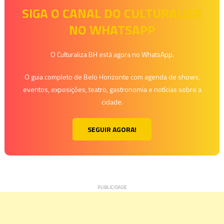
SIGA O CANAL DO CULTURALIZA
NO WHATSAPP
O Culturaliza BH está agora no WhatsApp.
O guia completo de Belo Horizonte com agenda de shows,
eventos, exposições, teatro, gastronomia e notícias sobre a
cidade.
SEGUIR AGORA!