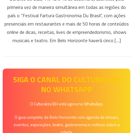
Fartura
primeira vez de maneira simultânea em todas as regiões do
Gastronomia
país o “Festival Fartura Gastronomia Du Brasil”, com ações
Du
presenciais em restaurantes e mais de 50 horas de conteúdos
Brasil
online de dicas, receitas, lives de empreendedorismo, shows
musicais e teatro. Em Belo Horizonte haverá cinco […]
SIGA O CANAL DO CULTURALIZA
NO WHATSAPP
O Culturaliza BH está agora no WhatsApp.
O guia completo de Belo Horizonte com agenda de shows,
eventos, exposições, teatro, gastronomia e notícias sobre a
cidade.