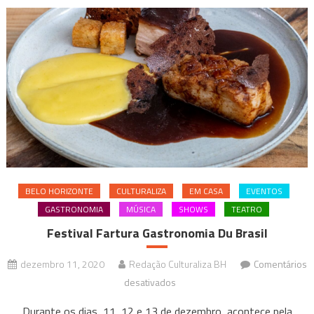
BELO HORIZONTE
CULTURALIZA
EM CASA
EVENTOS
GASTRONOMIA
MÚSICA
SHOWS
TEATRO
Festival Fartura Gastronomia Du Brasil
dezembro 11, 2020
Redação Culturaliza BH
Comentários
em
desativados
Festival
Durante os dias, 11, 12 e 13 de dezembro, acontece pela