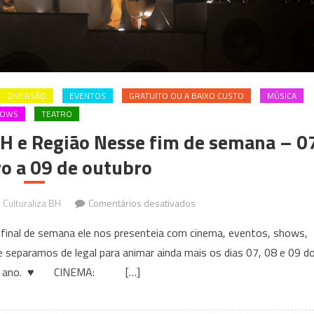
DIVERSÃO
EVENTOS
GRATUITO OU A BAIXO CUSTO
MÚSICA
HOWS
TEATRO
H e Região Nesse fim de semana – 0
o a 09 de outubro
em
Culturaliza BH
Comentários desativados
Eventos
º final de semana ele nos presenteia com cinema, eventos, shows,
que
ue separamos de legal para animar ainda mais os dias 07, 08 e 09 d
acontecem
 do ano. ♥ CINEMA: […]
em
BH
e