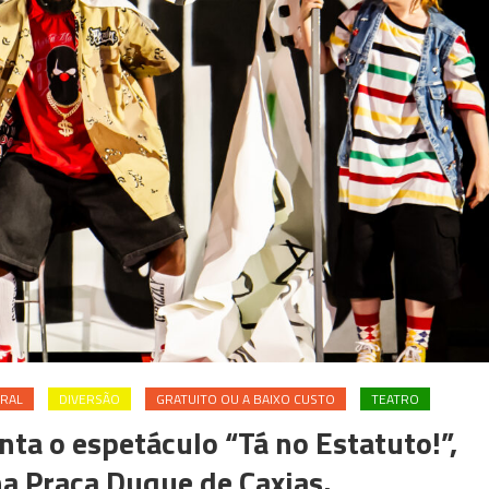
URAL
DIVERSÃO
GRATUITO OU A BAIXO CUSTO
TEATRO
ta o espetáculo “Tá no Estatuto!”,
a Praça Duque de Caxias.