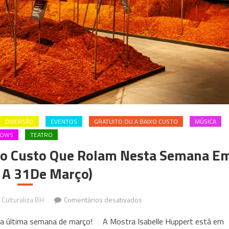
DIVERSÃO
EVENTOS
GRATUITO OU A BAIXO CUSTO
MÚSICA
HOWS
TEATRO
ixo Custo Que Rolam Nesta Semana E
 A 31De Março)
em
Culturaliza BH
Comentários desativados
6
ta última semana de março! A Mostra Isabelle Huppert está em
Eventos