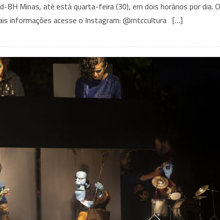
ed-BH Minas, até está quarta-feira (30), em dois horários por dia. 
Gratuitos
 mais informações acesse o Instagram: @mtccultura […]
Ou
Abaixo
Custo
Que
Rolam
Nesta
Semana
Em
BH
(28
A
31De
Março)