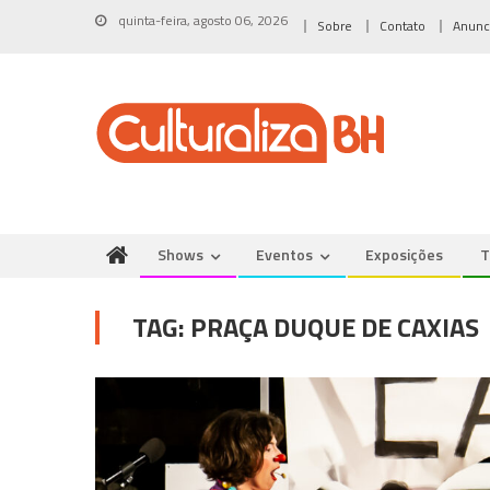
Skip
quinta-feira, agosto 06, 2026
Sobre
Contato
Anunc
to
content
Shows
Eventos
Exposições
T
TAG:
PRAÇA DUQUE DE CAXIAS