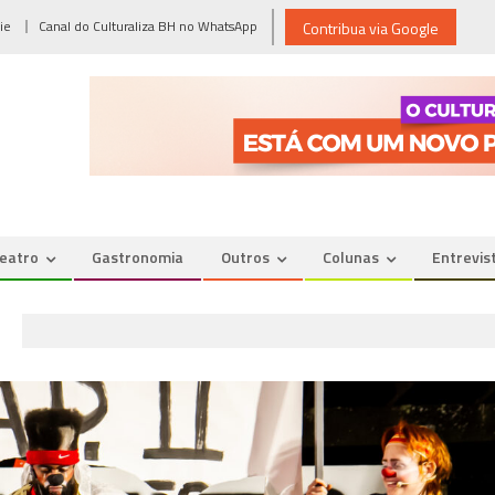
ie
Canal do Culturaliza BH no WhatsApp
Contribua via Google
eatro
Gastronomia
Outros
Colunas
Entrevis