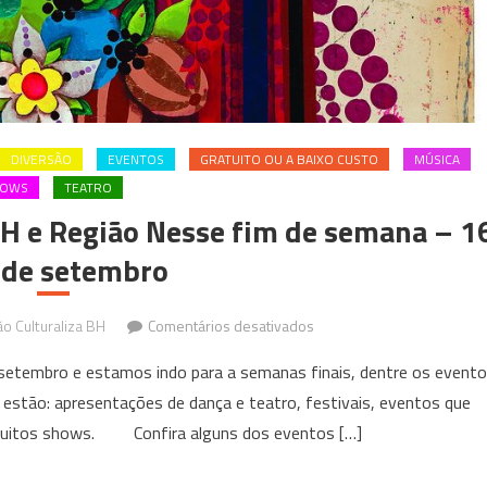
DIVERSÃO
EVENTOS
GRATUITO OU A BAIXO CUSTO
MÚSICA
HOWS
TEATRO
H e Região Nesse fim de semana – 1
 de setembro
em
o Culturaliza BH
Comentários desativados
Eventos
embro e estamos indo para a semanas finais, dentre os event
que
estão: apresentações de dança e teatro, festivais, eventos que
acontecem
 muitos shows. Confira alguns dos eventos […]
em
BH