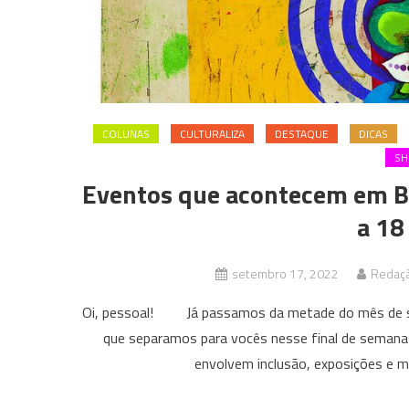
COLUNAS
CULTURALIZA
DESTAQUE
DICAS
S
Eventos que acontecem em B
a 18
setembro 17, 2022
Redaçã
Oi, pessoal! Já passamos da metade do mês de set
que separamos para vocês nesse final de semana 
envolvem inclusão, exposições e