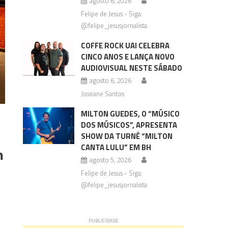
agosto 6, 2026
Felipe de Jesus - Siga:
@felipe_jesusjornalista
COFFE ROCK UAI CELEBRA
CINCO ANOS E LANÇA NOVO
AUDIOVISUAL NESTE SÁBADO
agosto 6, 2026
Joseane Santos
MILTON GUEDES, O “MÚSICO
DOS MÚSICOS”, APRESENTA
SHOW DA TURNÊ “MILTON
CANTA LULU” EM BH
m
agosto 5, 2026
Felipe de Jesus - Siga:
@felipe_jesusjornalista