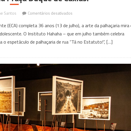
em
ne Santos
Comentários desativados
O
e (ECA) completa 36 anos (13 de julho), a arte da palhaçaria mira 
Instituto
o adolescente. O Instituto Hahaha – que em julho também celebra
Hahaha
a o espetáculo de palhaçaria de rua “Tá no Estatuto!”, […]
apresenta
o
espetáculo
“Tá
no
Estatuto!”,
gratuitamente,
na
Praça
Duque
de
Caxias.