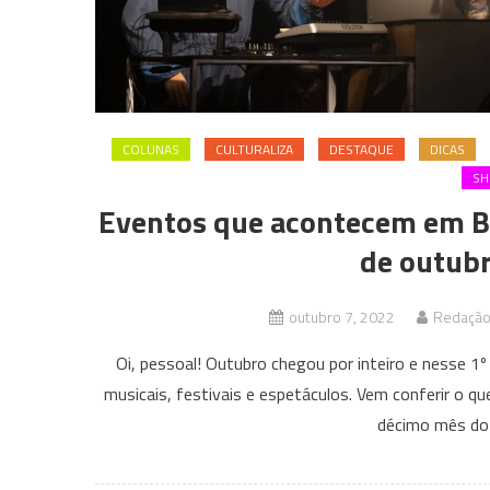
COLUNAS
CULTURALIZA
DESTAQUE
DICAS
S
Eventos que acontecem em B
de outubr
outubro 7, 2022
Redação 
Oi, pessoal! Outubro chegou por inteiro e nesse 1
musicais, festivais e espetáculos. Vem conferir o q
décimo mês