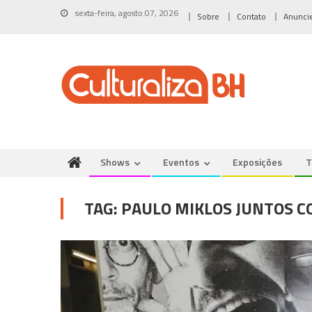
Skip
sexta-feira, agosto 07, 2026
Sobre
Contato
Anunci
to
content
Shows
Eventos
Exposições
T
TAG:
PAULO MIKLOS JUNTOS C