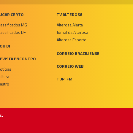
UGAR CERTO
TV ALTEROSA
lassificados MG
Alterosa Alerta
lassificados DF
Jornal da Alterosa
Alterosa Esporte
OU BH
CORREIO BRAZILIENSE
EVISTA ENCONTRO
CORREIO WEB
otícias
ultura
TUPI FM
astrô
s.