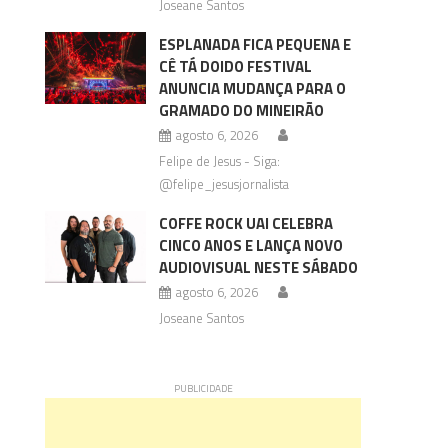
Joseane Santos
ESPLANADA FICA PEQUENA E
CÊ TÁ DOIDO FESTIVAL
ANUNCIA MUDANÇA PARA O
GRAMADO DO MINEIRÃO
agosto 6, 2026
Felipe de Jesus - Siga:
@felipe_jesusjornalista
COFFE ROCK UAI CELEBRA
CINCO ANOS E LANÇA NOVO
AUDIOVISUAL NESTE SÁBADO
agosto 6, 2026
Joseane Santos