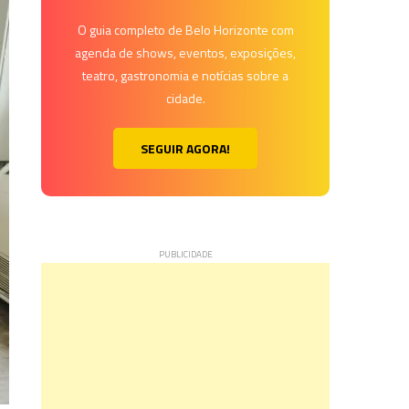
O guia completo de Belo Horizonte com
agenda de shows, eventos, exposições,
teatro, gastronomia e notícias sobre a
cidade.
SEGUIR AGORA!