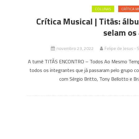
COLUNAS
CRÍTICA M
Crítica Musical | Titãs: ál
selam os
novembro 23, 2022
Felipe de Jesus - 
A turnê TITÃS ENCONTRO – Todos Ao Mesmo Tempo Ag
todos os integrantes que já passaram pelo grupo co
com Sérgio Britto, Tony Bellotto e Br