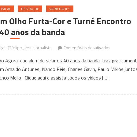
USICAL
DESTAQUE
VARIEDADES
bum Olho Furta-Cor e Turnê Encontro
 40 anos da banda
em
Siga: @felipe_jesusjornalista
Comentários desativados
Crítica
ora, que além de selar os 40 anos da banda, traz praticamen
Musical
m Arnaldo Antunes, Nando Reis, Charles Gavin, Paulo Miklos junto
|
anco Mello Clique aqui e assista todos os vídeos […]
Titãs:
álbum
Olho
Furta-
Cor
e
Turnê
Encontro