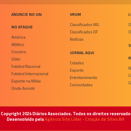
ANUNCIE NO UAI
VRUM
L
Classificados MG
C
NO ATAQUE
Classificados DF
C
América
Notícias
Atlético
S
Cruzeiro
JORNAL AQUI
R
Vôlei
Cidades
Futebol Nacional
N
Esporte
Futebol Internacional
C
Entretenimento
Esporte na Mídia
G
Curiosidades
Onde Assistir
 Copyright 2024 Diários Associados. Todos os direitos reservado
Desenvolvido pela
Agência Site Líder - Criação de Sites BH