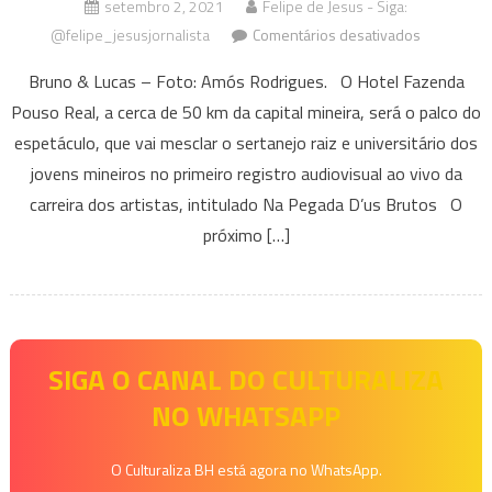
setembro 2, 2021
Felipe de Jesus - Siga:
em
@felipe_jesusjornalista
Comentários desativados
Bruno
Bruno & Lucas – Foto: Amós Rodrigues. O Hotel Fazenda
&
Pouso Real, a cerca de 50 km da capital mineira, será o palco do
Lucas
espetáculo, que vai mesclar o sertanejo raiz e universitário dos
escolhem
a
jovens mineiros no primeiro registro audiovisual ao vivo da
cidade
carreira dos artistas, intitulado Na Pegada D’us Brutos O
mineira
próximo […]
de
Jaboticatu
para
a
gravação
SIGA O CANAL DO CULTURALIZA
do
NO WHATSAPP
DVD
ao
O Culturaliza BH está agora no WhatsApp.
vivo