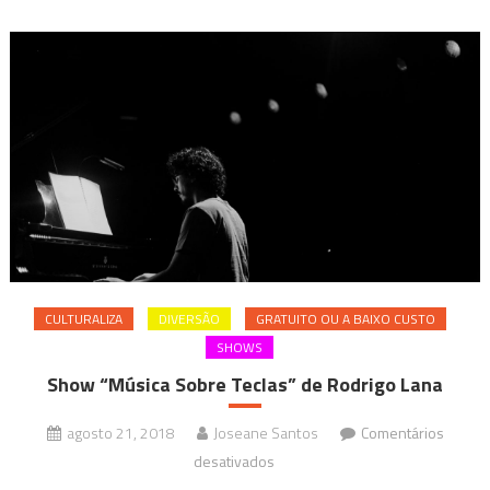
CULTURALIZA
DIVERSÃO
GRATUITO OU A BAIXO CUSTO
SHOWS
Show “Música Sobre Teclas” de Rodrigo Lana
agosto 21, 2018
Joseane Santos
Comentários
em
desativados
Show