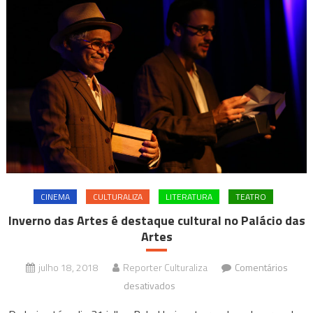
CINEMA
CULTURALIZA
LITERATURA
TEATRO
Inverno das Artes é destaque cultural no Palácio das
Artes
julho 18, 2018
Reporter Culturaliza
Comentários
em
desativados
Inverno