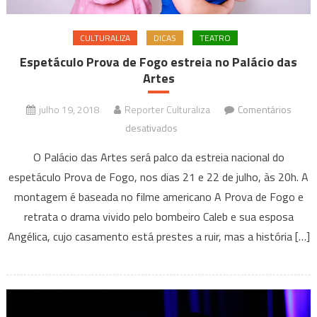
CULTURALIZA
DICAS
TEATRO
Espetáculo Prova de Fogo estreia no Palácio das
Artes
julho 19, 2018
Reporter Culturaliza
Comentários
em
desativados
Espetáculo
O Palácio das Artes será palco da estreia nacional do
Prova
espetáculo Prova de Fogo, nos dias 21 e 22 de julho, às 20h. A
de
montagem é baseada no filme americano A Prova de Fogo e
Fogo
retrata o drama vivido pelo bombeiro Caleb e sua esposa
estreia
no
Angélica, cujo casamento está prestes a ruir, mas a história […]
Palácio
das
Artes