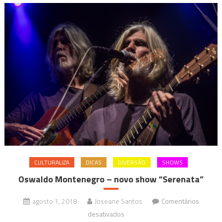
Artes
CULTURALIZA
DICAS
DIVERSÃO
SHOWS
Oswaldo Montenegro – novo show “Serenata”
agosto 1, 2018
Joseane Santos
Comentários
em
desativados