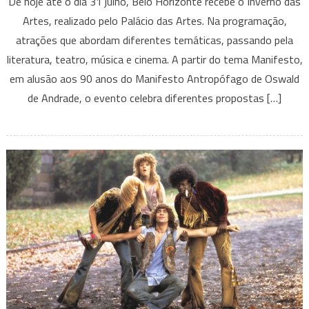
De hoje até o dia 31 julho, Belo Horizonte recebe o Inverno das
das
Artes, realizado pelo Palácio das Artes. Na programação,
Artes
atrações que abordam diferentes temáticas, passando pela
é
literatura, teatro, música e cinema. A partir do tema Manifesto,
destaque
cultural
em alusão aos 90 anos do Manifesto Antropófago de Oswald
no
de Andrade, o evento celebra diferentes propostas […]
Palácio
das
Artes