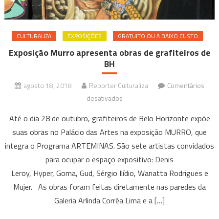
CULTURALIZA
EXPOSIÇÕES
GRATUITO OU A BAIXO CUSTO
Exposição Murro apresenta obras de grafiteiros de
BH
agosto 18, 2018
Reporter Culturaliza
Comentários
em
desativados
Exposição
Até o dia 28 de outubro, grafiteiros de Belo Horizonte expõe
Murro
suas obras no Palácio das Artes na exposição MURRO, que
apresenta
integra o Programa ARTEMINAS. São sete artistas convidados
obras
para ocupar o espaço expositivo: Denis
de
grafiteiros
Leroy, Hyper, Goma, Gud, Sérgio Ilídio, Wanatta Rodrigues e
de
Mujer. As obras foram feitas diretamente nas paredes da
BH
Galeria Arlinda Corrêa Lima e a […]