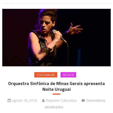
Primavera”
CULTURALIZA
MÚSICA
Orquestra Sinfônica de Minas Gerais apresenta
Noite Uruguai
agosto 18, 2018
Reporter Culturaliza
Comentários
em
desativados
Orquestra