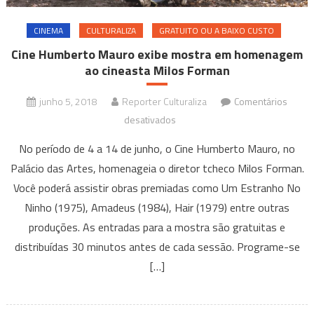
CINEMA
CULTURALIZA
GRATUITO OU A BAIXO CUSTO
Cine Humberto Mauro exibe mostra em homenagem
ao cineasta Milos Forman
junho 5, 2018
Reporter Culturaliza
Comentários
em
desativados
Cine
No período de 4 a 14 de junho, o Cine Humberto Mauro, no
Humberto
Palácio das Artes, homenageia o diretor tcheco Milos Forman.
Mauro
Você poderá assistir obras premiadas como Um Estranho No
exibe
Ninho (1975), Amadeus (1984), Hair (1979) entre outras
mostra
em
produções. As entradas para a mostra são gratuitas e
homenagem
distribuídas 30 minutos antes de cada sessão. Programe-se
ao
[…]
cineasta
Milos
Forman