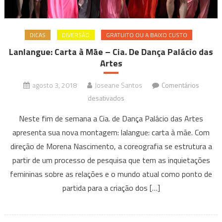
DICAS
DIVERSÃO
GRATUITO OU A BAIXO CUSTO
Lanlangue: Carta à Mãe – Cia. De Dança Palácio das
Artes
agosto 3, 2018
Joseane Santos
Comentários
em
desativados
Lanlangue:
Neste fim de semana a Cia. de Dança Palácio das Artes
Carta
apresenta sua nova montagem: lalangue: carta à mãe. Com
à
direção de Morena Nascimento, a coreografia se estrutura a
Mãe
partir de um processo de pesquisa que tem as inquietações
–
Cia.
femininas sobre as relações e o mundo atual como ponto de
De
partida para a criação dos […]
Dança
Palácio
das