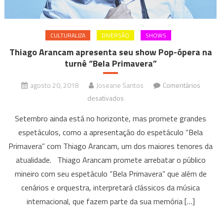
CULTURALIZA
DIVERSÃO
SHOWS
Thiago Arancam apresenta seu show Pop-ópera na
turnê “Bela Primavera”
agosto 20, 2018
Joseane Santos
Comentários
em
desativados
Thiago
Setembro ainda está no horizonte, mas promete grandes
Arancam
espetáculos, como a apresentação do espetáculo “Bela
apresenta
Primavera” com Thiago Arancam, um dos maiores tenores da
seu
atualidade. Thiago Arancam promete arrebatar o público
show
Pop-
mineiro com seu espetáculo “Bela Primavera” que além de
ópera
cenários e orquestra, interpretará clássicos da música
na
internacional, que fazem parte da sua memória […]
turnê
“Bela