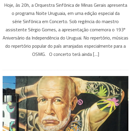
Hoje, às 20h, a Orquestra Sinfônica de Minas Gerais apresenta
Sinfônica
o programa Noite Uruguaia, em uma edição especial da
de
série Sinfônica em Concerto. Sob regência do maestro
Minas
assistente Sérgio Gomes, a apresentação comemora o 193º
Gerais
apresenta
Aniversário da Independência do Uruguai. No repertório, músicas
Noite
do repertório popular do país arranjadas especialmente para a
Uruguai
OSMG. O concerto terá ainda […]