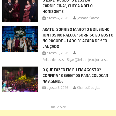
O ESPETÁCULO “O DEUS DA
CARNIFICINA”, CHEGA A BELO
HORIZONTE
agosto 4, 2026
Joseane Santos
AKATU, SORRISO MAROTO E DILSINHO
JUNTOS NO PALCO: “SORRISO EU GOSTO
NO PAGODE – LADO B” ACABA DE SER
LANÇADO
agosto 3, 2026
Felipe de Jesus - Siga: @felipe_jesusjornalista
O QUE FAZER EM BH EM AGOSTO?
CONFIRA 13 EVENTOS PARA COLOCAR
NA AGENDA
agosto 3, 2026
Charles Douglas