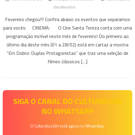
em
desativados
Eventos
Fevereiro chegou!!! Confira abaixo os eventos que separamos
que
para vocês: CINEMA: O Cine Santa Tereza conta com uma
acontecem
programação incrível neste mês de fevereiro! Do primeiro ao
em
último dia deste mês (01 a 28/02) está em cartaz a mostra
BH
e
“Em Dobro: Duplas Protagonistas” que traz uma seleção de
Região
filmes clássicos […]
Neste
final
de
semana
–
SIGA O CANAL DO CULTURALIZA
03
NO WHATSAPP
a
05
O Culturaliza BH está agora no WhatsApp.
de
fevereiro