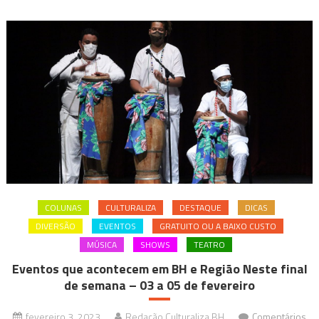
COLUNAS
CULTURALIZA
DESTAQUE
DICAS
DIVERSÃO
EVENTOS
GRATUITO OU A BAIXO CUSTO
MÚSICA
SHOWS
TEATRO
Eventos que acontecem em BH e Região Neste final
de semana – 03 a 05 de fevereiro
fevereiro 3, 2023
Redação Culturaliza BH
Comentários