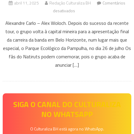
abril 11, 2025
Redação Culturaliza BH
Comentários
em
desativados
Natiruts
Alexandre Carlo – Alex Woloch. Depois do sucesso da recente
confirma
tour, o grupo volta à capital mineira para a apresentação final
último
da carreira da banda em Belo Horizonte, num lugar mais que
show
especial, o Parque Ecológico da Pampulha, no dia 26 de julho Os
de
despedida
fãs do Natiruts podem comemorar, pois o grupo acaba de
em
anunciar […]
BH
SIGA O CANAL DO CULTURALIZA
NO WHATSAPP
O Culturaliza BH está agora no WhatsApp.