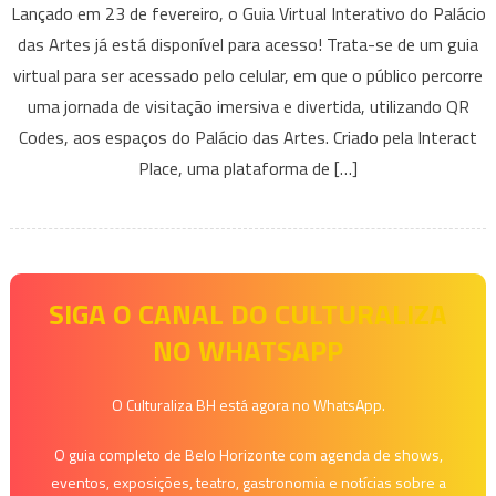
Lançado em 23 de fevereiro, o Guia Virtual Interativo do Palácio
o
das Artes já está disponível para acesso! Trata-se de um guia
Guia
virtual para ser acessado pelo celular, em que o público percorre
Virtual
uma jornada de visitação imersiva e divertida, utilizando QR
Interativo
do
Codes, aos espaços do Palácio das Artes. Criado pela Interact
Palácio
Place, uma plataforma de […]
das
Artes
SIGA O CANAL DO CULTURALIZA
NO WHATSAPP
O Culturaliza BH está agora no WhatsApp.
O guia completo de Belo Horizonte com agenda de shows,
eventos, exposições, teatro, gastronomia e notícias sobre a