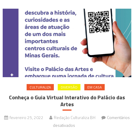
CULTURALIZA
DIVERSÃO
EM CASA
Conheça o Guia Virtual Interativo do Palácio das
Artes
fevereiro 25, 2022
Redação Culturaliza BH
Comentários
em
desativados
Conheça