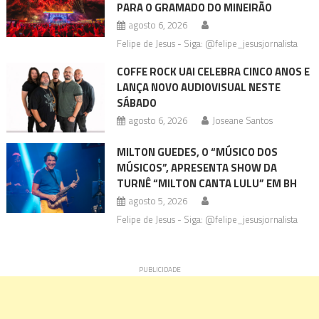
PARA O GRAMADO DO MINEIRÃO
agosto 6, 2026
Felipe de Jesus - Siga: @felipe_jesusjornalista
COFFE ROCK UAI CELEBRA CINCO ANOS E
LANÇA NOVO AUDIOVISUAL NESTE
SÁBADO
agosto 6, 2026
Joseane Santos
MILTON GUEDES, O “MÚSICO DOS
MÚSICOS”, APRESENTA SHOW DA
TURNÊ “MILTON CANTA LULU” EM BH
agosto 5, 2026
Felipe de Jesus - Siga: @felipe_jesusjornalista