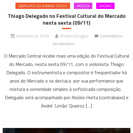
GRATUITO OU A BAIXO CUSTO
MÚSICA
SHOWS
Thiago Delegado no Festival Cultural do Mercado
nesta sexta (09/11)
novembro 8, 2018
Charles Douglas
Comentários
em
desativados
Thiago
O Mercado Central recebe mais uma edição do Festival Cultural
Delegado
do Mercado, nesta sexta 09/11, com o violonista Thiago
no
Delegado. O instrumentista e compositor é frequentador há
Festival
anos do Mercado e se destaca por sua performance que
Cultural
do
mistura a sonoridade simples à sofisticada composição.
Mercado
Delegado será acompanhado por Aloízio Horta (contrabaixo) e
nesta
André ‘Limão’ Queiroz […]
sexta
(09/11)