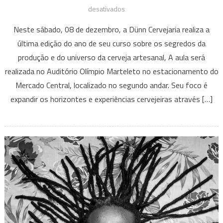
em
desativados
Curso
Neste sábado, 08 de dezembro, a Dünn Cervejaria realiza a
de
última edição do ano de seu curso sobre os segredos da
Produção
produção e do universo da cerveja artesanal, A aula será
de
realizada no Auditório Olímpio Marteleto no estacionamento do
Cervejas
Artesanais
Mercado Central, localizado no segundo andar. Seu foco é
da
expandir os horizontes e experiências cervejeiras através […]
Dünn
Cervejaria
no
Mercado
Central