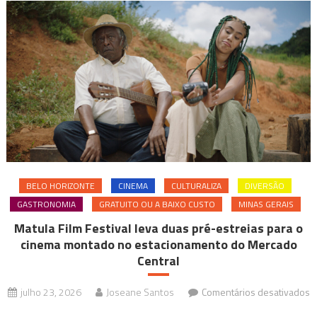
BELO HORIZONTE
CINEMA
CULTURALIZA
DIVERSÃO
GASTRONOMIA
GRATUITO OU A BAIXO CUSTO
MINAS GERAIS
Matula Film Festival leva duas pré-estreias para o
cinema montado no estacionamento do Mercado
Central
julho 23, 2026
Joseane Santos
Comentários desativados
em