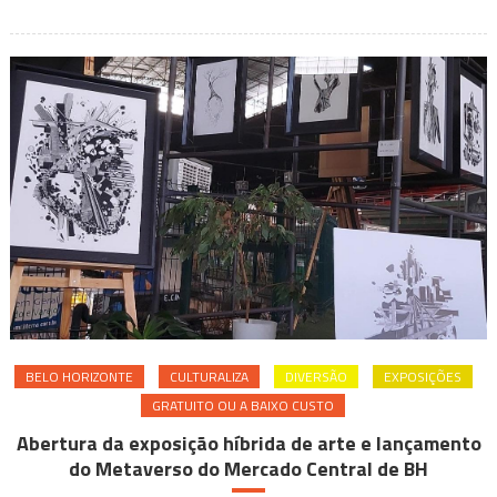
a
8
de
dezembro
BELO HORIZONTE
CULTURALIZA
DIVERSÃO
EXPOSIÇÕES
GRATUITO OU A BAIXO CUSTO
Abertura da exposição híbrida de arte e lançamento
do Metaverso do Mercado Central de BH