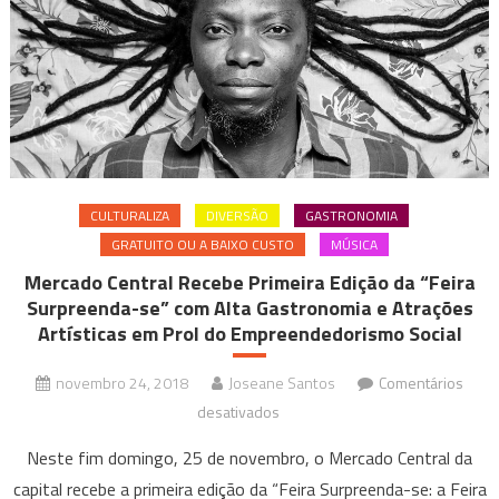
CULTURALIZA
DIVERSÃO
GASTRONOMIA
GRATUITO OU A BAIXO CUSTO
MÚSICA
Mercado Central Recebe Primeira Edição da “Feira
Surpreenda-se” com Alta Gastronomia e Atrações
Artísticas em Prol do Empreendedorismo Social
novembro 24, 2018
Joseane Santos
Comentários
em
desativados
Mercado
Neste fim domingo, 25 de novembro, o Mercado Central da
Central
capital recebe a primeira edição da “Feira Surpreenda-se: a Feira
Recebe