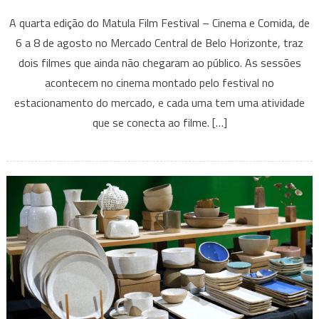
Matula
A quarta edição do Matula Film Festival – Cinema e Comida, de
Film
6 a 8 de agosto no Mercado Central de Belo Horizonte, traz
Festival
dois filmes que ainda não chegaram ao público. As sessões
leva
acontecem no cinema montado pelo festival no
duas
pré-
estacionamento do mercado, e cada uma tem uma atividade
estreias
que se conecta ao filme. […]
para
o
cinema
montado
no
estacionamento
do
Mercado
Central