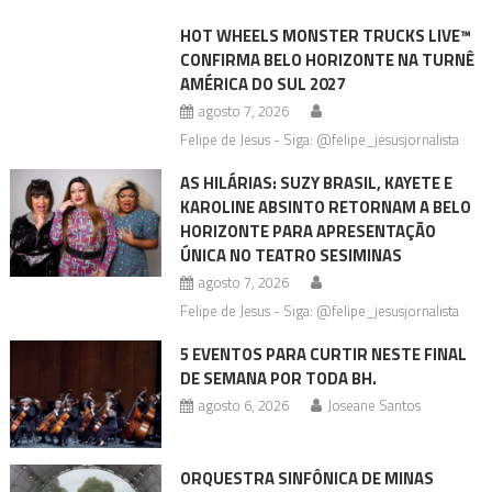
HOT WHEELS MONSTER TRUCKS LIVE™
CONFIRMA BELO HORIZONTE NA TURNÊ
AMÉRICA DO SUL 2027
agosto 7, 2026
Felipe de Jesus - Siga: @felipe_jesusjornalista
AS HILÁRIAS: SUZY BRASIL, KAYETE E
KAROLINE ABSINTO RETORNAM A BELO
HORIZONTE PARA APRESENTAÇÃO
ÚNICA NO TEATRO SESIMINAS
agosto 7, 2026
Felipe de Jesus - Siga: @felipe_jesusjornalista
5 EVENTOS PARA CURTIR NESTE FINAL
DE SEMANA POR TODA BH.
agosto 6, 2026
Joseane Santos
ORQUESTRA SINFÔNICA DE MINAS