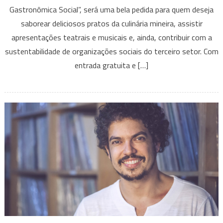
Gastronômica Social”, será uma bela pedida para quem deseja
Primeira
saborear deliciosos pratos da culinária mineira, assistir
Edição
da
apresentações teatrais e musicais e, ainda, contribuir com a
“Feira
sustentabilidade de organizações sociais do terceiro setor. Com
Surpreenda-
entrada gratuita e […]
se”
com
Alta
Gastronomia
e
Atrações
Artísticas
em
Prol
do
Empreendedorismo
Social