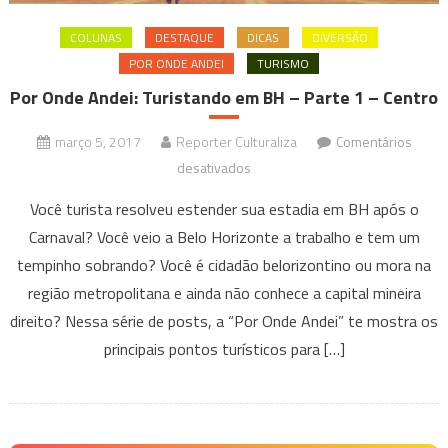
COLUNAS
DESTAQUE
DICAS
DIVERSÃO
POR ONDE ANDEI
TURISMO
Por Onde Andei: Turistando em BH – Parte 1 – Centro
março 5, 2017
Reporter Culturaliza
Comentários
em
desativados
Por
Você turista resolveu estender sua estadia em BH após o
Onde
Carnaval? Você veio a Belo Horizonte a trabalho e tem um
Andei:
tempinho sobrando? Você é cidadão belorizontino ou mora na
Turistando
região metropolitana e ainda não conhece a capital mineira
em
BH
direito? Nessa série de posts, a “Por Onde Andei” te mostra os
–
principais pontos turísticos para […]
Parte
1
–
Centro