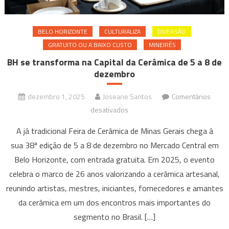
BELO HORIZONTE
CULTURALIZA
DIVERSÃO
GRATUITO OU A BAIXO CUSTO
MINEIRÊS
BH se transforma na Capital da Cerâmica de 5 a 8 de
dezembro
dezembro 1, 2025
Joseane Santos
Comentários
em
desativados
BH
A já tradicional Feira de Cerâmica de Minas Gerais chega à
se
sua 38ª edição de 5 a 8 de dezembro no Mercado Central em
transforma
Belo Horizonte, com entrada gratuita. Em 2025, o evento
na
celebra o marco de 26 anos valorizando a cerâmica artesanal,
Capital
da
reunindo artistas, mestres, iniciantes, fornecedores e amantes
Cerâmica
da cerâmica em um dos encontros mais importantes do
de
segmento no Brasil. […]
5