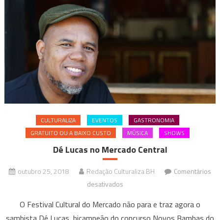
CULTURALIZA
EVENTOS
GASTRONOMIA
GRATUITO OU A BAIXO CUSTO
MÚSICA
SHOWS
Dé Lucas no Mercado Central
outubro 25, 2018
Redação Culturaliza BH
Comentários
em
desativados
Dé
O Festival Cultural do Mercado não para e traz agora o
Lucas
sambista Dé Lucas, bicampeão do concurso Novos Bambas do