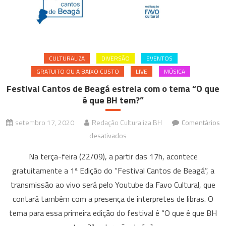
CULTURALIZA
DIVERSÃO
EVENTOS
GRATUITO OU A BAIXO CUSTO
LIVE
MÚSICA
Festival Cantos de Beagá estreia com o tema “O que
é que BH tem?”
setembro 17, 2020
Redação Culturaliza BH
Comentários
em
desativados
Festival
Na terça-feira (22/09), a partir das 17h, acontece
Cantos
gratuitamente a 1ª Edição do “Festival Cantos de Beagá”, a
de
transmissão ao vivo será pelo Youtube da Favo Cultural, que
Beagá
contará também com a presença de interpretes de libras. O
estreia
com
tema para essa primeira edição do festival é “O que é que BH
o