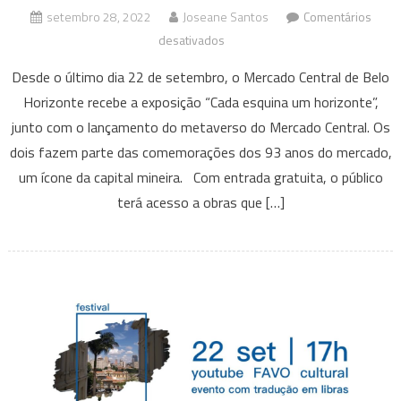
setembro 28, 2022
Joseane Santos
Comentários
em
desativados
Abertura
Desde o último dia 22 de setembro, o Mercado Central de Belo
da
Horizonte recebe a exposição “Cada esquina um horizonte”,
exposição
junto com o lançamento do metaverso do Mercado Central. Os
híbrida
dois fazem parte das comemorações dos 93 anos do mercado,
de
arte
um ícone da capital mineira. Com entrada gratuita, o público
e
terá acesso a obras que […]
lançamento
do
Metaverso
do
Mercado
Central
de
BH