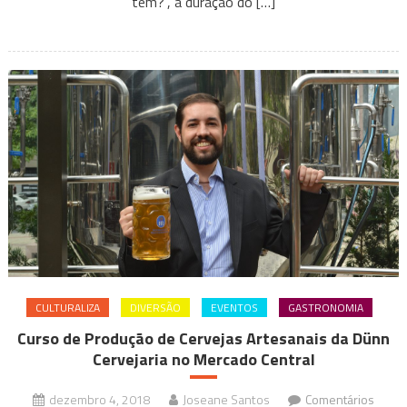
tem?”, a duração do […]
tema
“O
que
é
que
BH
tem?”
CULTURALIZA
DIVERSÃO
EVENTOS
GASTRONOMIA
Curso de Produção de Cervejas Artesanais da Dünn
Cervejaria no Mercado Central
dezembro 4, 2018
Joseane Santos
Comentários