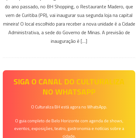
Madero
do ano passado, no BH Shopping, o Restaurante Madero, que
anuncia
vem de Curitiba (PR), vai inaugurar sua segunda loja na capital
inauguração
mineira! O local escolhido para receber a nova unidade é a Cidade
de
mais
Administrativa, a sede do Governo de Minas. A previsão de
uma
inauguração é […]
unidade
em
BH
SIGA O CANAL DO CULTURALIZA
NO WHATSAPP
O Culturaliza BH está agora no WhatsApp.
O guia completo de Belo Horizonte com agenda de shows,
eventos, exposições, teatro, gastronomia e notícias sobre a
cidade.