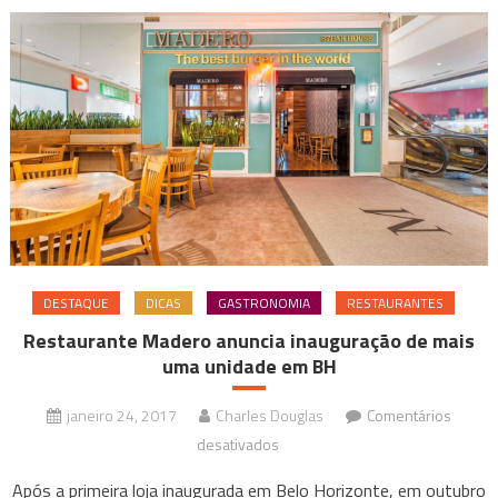
DESTAQUE
DICAS
GASTRONOMIA
RESTAURANTES
Restaurante Madero anuncia inauguração de mais
uma unidade em BH
janeiro 24, 2017
Charles Douglas
Comentários
em
desativados
Restaurante
Após a primeira loja inaugurada em Belo Horizonte, em outubro