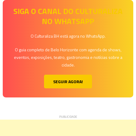
SIGA O CANAL DO CULTURALIZA
NO WHATSAPP
O Culturaliza BH está agora no WhatsApp.
O guia completo de Belo Horizonte com agenda de shows,
eventos, exposições, teatro, gastronomia e notícias sobre a
cidade.
SEGUIR AGORA!