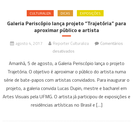
CULTURALIZA
DICAS
EXPOSIÇÕES
Galeria Periscópio lança projeto “Trajetória” para
aproximar público e artista
agosto 4, 2017
Reporter Culturaliza
Comentários
em
desativados
Galeria
Amanhã, 5 de agosto, a Galeria Periscópio lança o projeto
Periscópio
Trajetória. O objetivo é aproximar o público do artista numa
lança
série de bate-papos com artistas convidados. Para inaugurar o
projeto
projeto, a galeria convida Lucas Dupin, mestre e bacharel em
“Trajetória”
para
Artes Visuais pela UFMG. O artista já participou de exposições e
aproximar
residências artísticas no Brasil e […]
público
e
artista