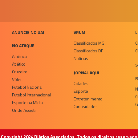
ANUNCIE NO UAI
VRUM
L
Classificados MG
C
NO ATAQUE
Classificados DF
C
América
Notícias
Atlético
S
Cruzeiro
JORNAL AQUI
R
Vôlei
Cidades
Futebol Nacional
N
Esporte
Futebol Internacional
C
Entretenimento
Esporte na Mídia
G
Curiosidades
Onde Assistir
 Copyright 2024 Diários Associados. Todos os direitos reservado