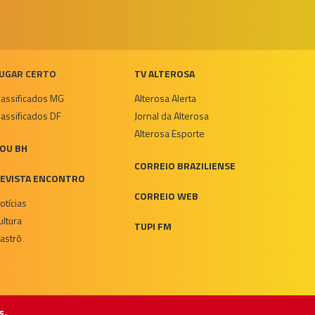
UGAR CERTO
TV ALTEROSA
lassificados MG
Alterosa Alerta
lassificados DF
Jornal da Alterosa
Alterosa Esporte
OU BH
CORREIO BRAZILIENSE
EVISTA ENCONTRO
CORREIO WEB
otícias
ultura
TUPI FM
astrô
s.