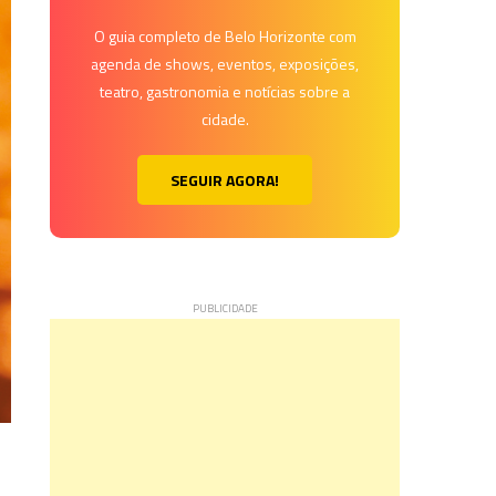
O guia completo de Belo Horizonte com
agenda de shows, eventos, exposições,
teatro, gastronomia e notícias sobre a
cidade.
SEGUIR AGORA!