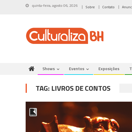
Skip
quinta-feira, agosto 06, 2026
Sobre
Contato
Anunc
to
content
Shows
Eventos
Exposições
T
TAG:
LIVROS DE CONTOS