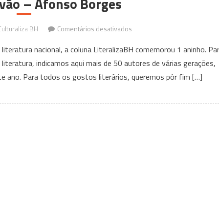
rvão – Afonso Borges
em
ulturaliza BH
Comentários desativados
Olhos
literatura nacional, a coluna LiteralizaBH comemorou 1 aninho. Pa
de
literatura, indicamos aqui mais de 50 autores de várias gerações,
carvão
te ano. Para todos os gostos literários, queremos pôr fim […]
–
Afonso
Borges