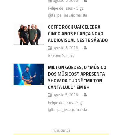
agosto 6, 2026
Felipe de Jesus - Siga:
@felipe_jesusjornalista
COFFE ROCK UAI CELEBRA
CINCO ANOS E LANÇA NOVO
AUDIOVISUAL NESTE SÁBADO
agosto 6, 2026
Joseane Santos
MILTON GUEDES, O “MÚSICO
DOS MÚSICOS”, APRESENTA
SHOW DA TURNÊ “MILTON
CANTA LULU” EM BH
agosto 5, 2026
Felipe de Jesus - Siga:
@felipe_jesusjornalista