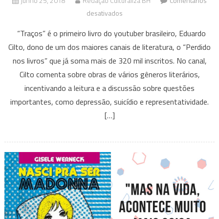
junho 25, 2018
Redação Culturaliza BH
Comentários
em
desativados
Traços
“Traços” é o primeiro livro do youtuber brasileiro, Eduardo
–
Cilto, dono de um dos maiores canais de literatura, o “Perdido
Eduardo
nos livros” que já soma mais de 320 mil inscritos. No canal,
Cilto
Cilto comenta sobre obras de vários gêneros literários,
incentivando a leitura e a discussão sobre questões
importantes, como depressão, suicídio e representatividade.
[…]