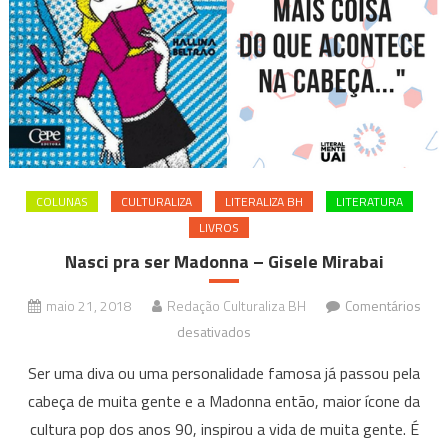
COLUNAS
CULTURALIZA
LITERALIZA BH
LITERATURA
LIVROS
Nasci pra ser Madonna – Gisele Mirabai
maio 21, 2018
Redação Culturaliza BH
Comentários
em
desativados
Nasci
Ser uma diva ou uma personalidade famosa já passou pela
pra
cabeça de muita gente e a Madonna então, maior ícone da
ser
cultura pop dos anos 90, inspirou a vida de muita gente. É
Madonna