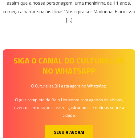
assim que a nossa personagem, uma menininha de 11 anos,
–
Gisele
começa a narrar sua história: “Nasci pra ser Madonna. E por isso
Mirabai
[…]
SIGA O CANAL DO CULTURALIZA
NO WHATSAPP
O Culturaliza BH está agora no WhatsApp.
O guia completo de Belo Horizonte com agenda de shows,
eventos, exposições, teatro, gastronomia e notícias sobre a
cidade.
SEGUIR AGORA!