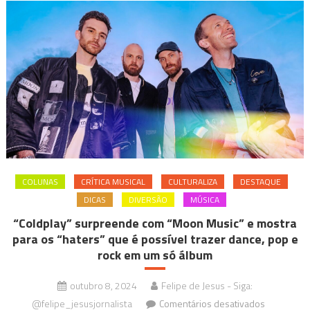
COLUNAS
CRÍTICA MUSICAL
CULTURALIZA
DESTAQUE
DICAS
DIVERSÃO
MÚSICA
“Coldplay” surpreende com “Moon Music” e mostra
para os “haters” que é possível trazer dance, pop e
rock em um só álbum
outubro 8, 2024
Felipe de Jesus - Siga:
em
@felipe_jesusjornalista
Comentários desativados