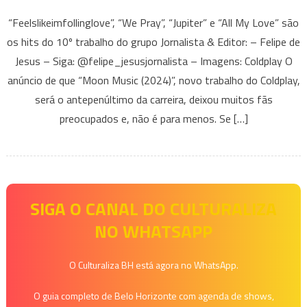
“Coldplay”
“Feelslikeimfollinglove”, “We Pray”, “Jupiter” e “All My Love” são
surpreend
os hits do 10º trabalho do grupo Jornalista & Editor: – Felipe de
com
Jesus – Siga: @felipe_jesusjornalista – Imagens: Coldplay O
“Moon
Music”
anúncio de que “Moon Music (2024)”, novo trabalho do Coldplay,
e
será o antepenúltimo da carreira, deixou muitos fãs
mostra
preocupados e, não é para menos. Se […]
para
os
“haters”
que
é
SIGA O CANAL DO CULTURALIZA
possível
NO WHATSAPP
trazer
dance,
O Culturaliza BH está agora no WhatsApp.
pop
e
O guia completo de Belo Horizonte com agenda de shows,
rock