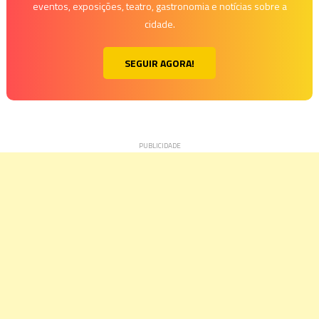
eventos, exposições, teatro, gastronomia e notícias sobre a
em
cidade.
um
só
SEGUIR AGORA!
álbum