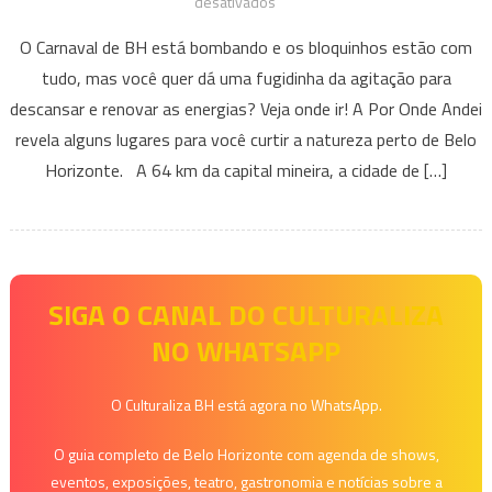
em
desativados
Por
O Carnaval de BH está bombando e os bloquinhos estão com
Onde
tudo, mas você quer dá uma fugidinha da agitação para
Andei:
descansar e renovar as energias? Veja onde ir! A Por Onde Andei
“Vamos
revela alguns lugares para você curtir a natureza perto de Belo
fugir
deste
Horizonte. A 64 km da capital mineira, a cidade de […]
lugar
baby…”
SIGA O CANAL DO CULTURALIZA
NO WHATSAPP
O Culturaliza BH está agora no WhatsApp.
O guia completo de Belo Horizonte com agenda de shows,
eventos, exposições, teatro, gastronomia e notícias sobre a