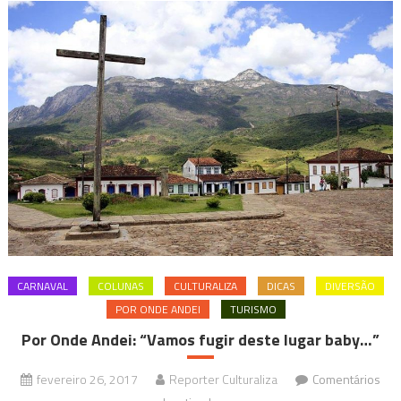
CARNAVAL
COLUNAS
CULTURALIZA
DICAS
DIVERSÃO
POR ONDE ANDEI
TURISMO
Por Onde Andei: “Vamos fugir deste lugar baby…”
fevereiro 26, 2017
Reporter Culturaliza
Comentários