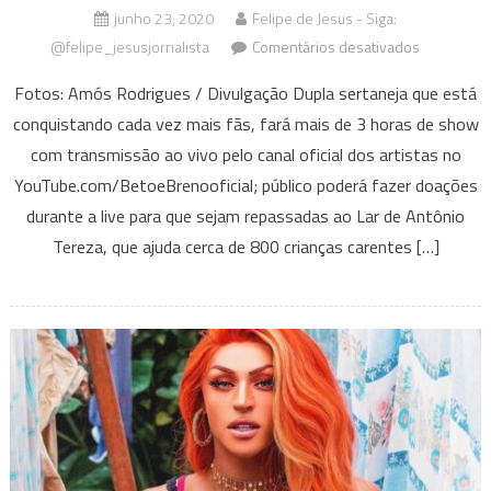
junho 23, 2020
Felipe de Jesus - Siga:
em
@felipe_jesusjornalista
Comentários desativados
Beto
Fotos: Amós Rodrigues / Divulgação Dupla sertaneja que está
&
conquistando cada vez mais fãs, fará mais de 3 horas de show
Breno
com transmissão ao vivo pelo canal oficial dos artistas no
apresenta
a
YouTube.com/BetoeBrenooficial; público poderá fazer doações
live
durante a live para que sejam repassadas ao Lar de Antônio
‘Amor
Tereza, que ajuda cerca de 800 crianças carentes […]
de
Lares’
neste
sábado