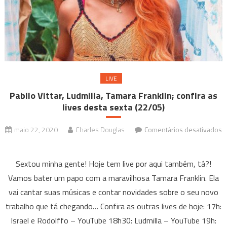
LIVE
Pabllo Vittar, Ludmilla, Tamara Franklin; confira as
lives desta sexta (22/05)
maio 22, 2020
Charles Douglas
Comentários desativados
em
Pabllo
Sextou minha gente! Hoje tem live por aqui também, tá?!
Vittar,
Vamos bater um papo com a maravilhosa Tamara Franklin. Ela
Ludmilla,
vai cantar suas músicas e contar novidades sobre o seu novo
Tamara
trabalho que tá chegando… Confira as outras lives de hoje: 17h:
Franklin;
confira
Israel e Rodolffo – YouTube 18h30: Ludmilla – YouTube 19h: