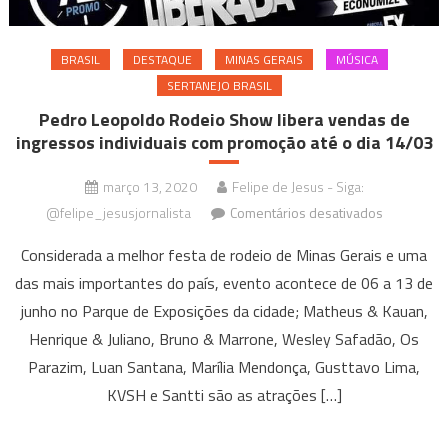
BRASIL
DESTAQUE
MINAS GERAIS
MÚSICA
SERTANEJO BRASIL
Pedro Leopoldo Rodeio Show libera vendas de
ingressos individuais com promoção até o dia 14/03
março 13, 2020
Felipe de Jesus - Siga:
em
@felipe_jesusjornalista
Comentários desativados
Pedro
Considerada a melhor festa de rodeio de Minas Gerais e uma
Leopoldo
das mais importantes do país, evento acontece de 06 a 13 de
Rodeio
junho no Parque de Exposições da cidade; Matheus & Kauan,
Show
libera
Henrique & Juliano, Bruno & Marrone, Wesley Safadão, Os
vendas
Parazim, Luan Santana, Marília Mendonça, Gusttavo Lima,
de
KVSH e Santti são as atrações […]
ingressos
individuais