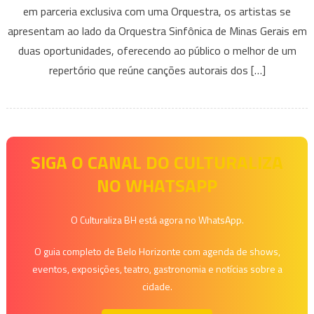
em parceria exclusiva com uma Orquestra, os artistas se
Grupo
apresentam ao lado da Orquestra Sinfônica de Minas Gerais em
Cobra
Coral
duas oportunidades, oferecendo ao público o melhor de um
repertório que reúne canções autorais dos […]
SIGA O CANAL DO CULTURALIZA
NO WHATSAPP
O Culturaliza BH está agora no WhatsApp.
O guia completo de Belo Horizonte com agenda de shows,
eventos, exposições, teatro, gastronomia e notícias sobre a
cidade.