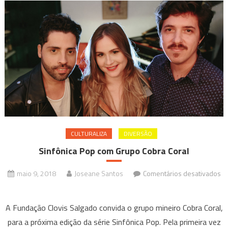
CULTURALIZA
DIVERSÃO
Sinfônica Pop com Grupo Cobra Coral
maio 9, 2018
Joseane Santos
Comentários desativados
em
Sinfônica
A Fundação Clovis Salgado convida o grupo mineiro Cobra Coral,
Pop
para a próxima edição da série Sinfônica Pop. Pela primeira vez
com